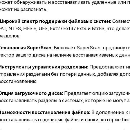
может обнаруживать и восстанавливать удаленные или п
может их распознать.
Широкий спектр поддержки файловых систем:
Совмес
FAT, NTFS, HFS +, UFS, Ext2 / Ext3 / Ext4 и BtrFS, что д
разделов.
Технология SuperScan:
Включает SuperScan, продвинут
сектор вашего диска на наличие восстанавливаемых дан
Инструменты управления разделами:
Предоставляет и
управления разделами без потери данных, добавляя до
восстановлению.
Опция загрузочного диска:
Предлагает опцию загрузоч
восстанавливать разделы в системах, которые не могут з
Возможности восстановления файлов:
В дополнение к 
восстанавливать отдельные файлы и папки, которые был