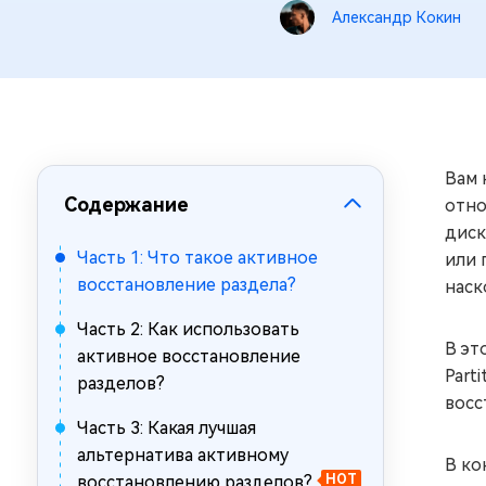
за минуты
Александр Кокин
Mac Boot Genius
Устранение проблем с Mac за
минуты
Вам
Содержание
отно
диск
Часть 1: Что такое активное
или 
восстановление раздела?
наск
Часть 2: Как использовать
В эт
активное восстановление
Part
разделов?
восс
Часть 3: Какая лучшая
альтернатива активному
В ко
восстановлению разделов?
HOT