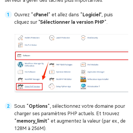
serveur à gérer des tâches plus importantes.
Ouvrez “
cPanel
” et allez dans “
Logiciel
", puis
cliquez sur "
Sélectionner la version PHP
”.
Sous “
Options
”, sélectionnez votre domaine pour
charger ses paramètres PHP actuels. Et trouvez
“
memory_limit
” et augmentez la valeur (par ex., de
128M à 256M).