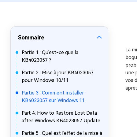
sur Windows
en quelq
4DDiG Email Repair
Mac Bo
Réparer les fichiers PST/OST
Réparer 
corrompus
gratuite
Sommaire
La mi
Partie 1 : Qu'est-ce que la
bogue
KB4023057 ?
probl
Partie 2 : Mise à jour KB4023057
une p
pour Windows 10/11
vos 
après
Partie 3 : Comment installer
KB4023057 sur Windows 11
Part 4: How to Restore Lost Data
after Windows KB4023057 Update
Partie 5 : Quel est l'effet de la mise à