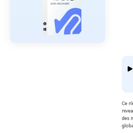
Ce n'
nivea
des m
glob