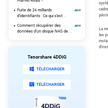
Marvel Rivals ?
systè
cadre
Fuite de 24 milliards
pilo
d'identifiants : Ce qui s'est
passé, les risques et comment
Comment récupérer des
récupérer les données
La mi
données d'un disque NAS de 5
les p
façons éprouvées
insta
d'ins
Tenorshare 4DDiG
TÉLÉCHARGER
TÉLÉCHARGER