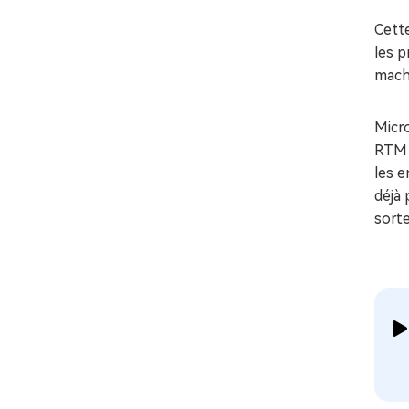
Cette
les p
mach
Micro
RTM (
les e
déjà 
sorte