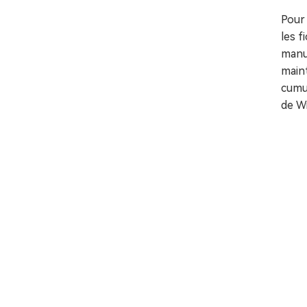
Pour
les f
manue
maint
cumul
de W