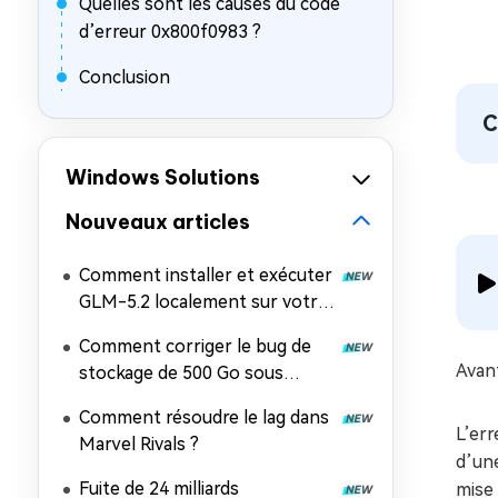
Quelles sont les causes du code
d’erreur 0x800f0983 ?
Conclusion
C
Windows Solutions
Nouveaux articles
Comment installer et exécuter
GLM-5.2 localement sur votre
PC
Comment corriger le bug de
Avant
stockage de 500 Go sous
Windows 11 ?
Comment résoudre le lag dans
L’err
Marvel Rivals ?
d’une
Fuite de 24 milliards
mise