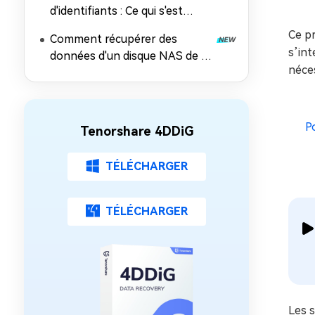
d'identifiants : Ce qui s'est
passé, les risques et comment
Ce pr
Comment récupérer des
récupérer les données
s’in
données d'un disque NAS de 5
néces
façons éprouvées
P
Tenorshare 4DDiG
TÉLÉCHARGER
TÉLÉCHARGER
Les 