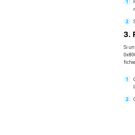
3.
Si un
0x800
fich