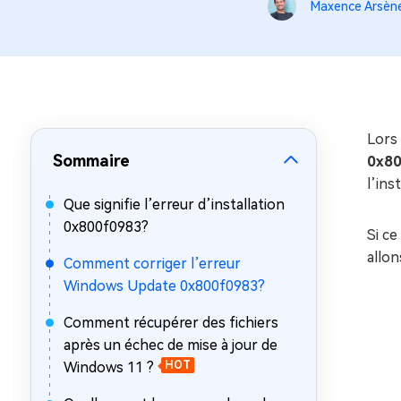
sur Windows
en quelq
Maxence Arsèn
4DDiG Email Repair
Mac Bo
Réparer les fichiers PST/OST
Réparer 
corrompus
gratuite
Lors 
Sommaire
0x8
l’ins
Que signifie l’erreur d’installation
0x800f0983?
Si ce
allon
Comment corriger l’erreur
Windows Update 0x800f0983?
Comment récupérer des fichiers
après un échec de mise à jour de
Windows 11 ?
HOT