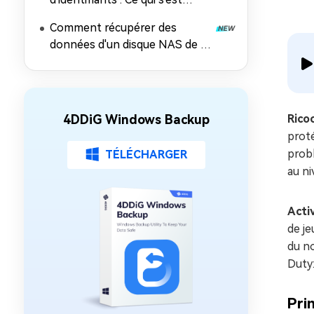
passé, les risques et comment
Comment récupérer des
récupérer les données
données d'un disque NAS de 5
façons éprouvées
4DDiG Windows Backup
Rico
proté
probl
TÉLÉCHARGER
au ni
Acti
de je
du no
Duty:
Pri