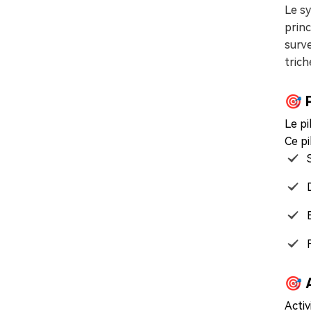
Le s
princ
surv
trich
🎯 
Le p
Ce pi
🎯 
Activ