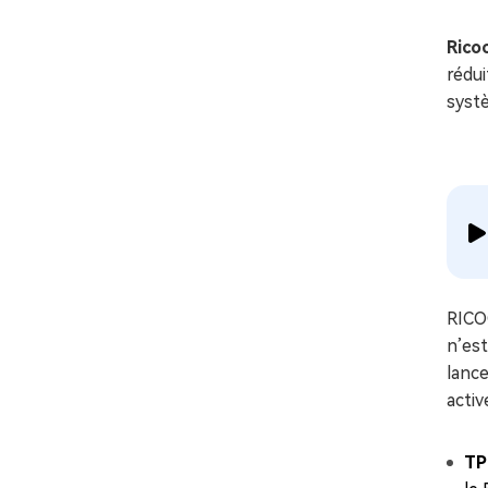
Rico
rédui
syst
RICOC
n’es
lanc
activ
TP