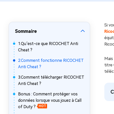
sur Windows
en quelq
4DDiG Email Repair
Mac Bo
Réparer les fichiers PST/OST
Réparer 
corrompus
gratuite
Si v
Sommaire
Rico
équi
1.Qu’est-ce que RICOCHET Anti
Ricoc
Cheat ?
Mais 
2.Comment fonctionne RICOCHET
titre
Anti Cheat ?
téléc
3.Comment télécharger RICOCHET
Anti Cheat ?
C
Bonus : Comment protéger vos
données lorsque vous jouez à Call
of Duty ?
HOT