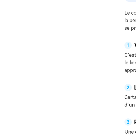
Le co
la pe
se pr
C’est
le li
appro
Certa
d’un 
Une c