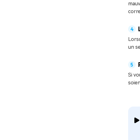
mauva
corre
Lors
un s
Si vo
soien