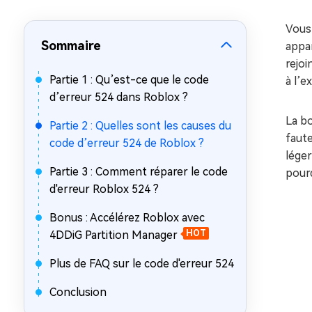
sur Windows
en quelq
Vous 
4DDiG Email Repair
Mac Bo
Sommaire
Réparer les fichiers PST/OST
Réparer 
appar
corrompus
gratuite
rejoi
Partie 1 : Qu’est-ce que le code
à l’e
d’erreur 524 dans Roblox ?
La bo
Partie 2 : Quelles sont les causes du
faute
code d’erreur 524 de Roblox ?
léger
Partie 3 : Comment réparer le code
pourq
d'erreur Roblox 524 ?
Bonus : Accélérez Roblox avec
4DDiG Partition Manager
HOT
Plus de FAQ sur le code d'erreur 524
Conclusion