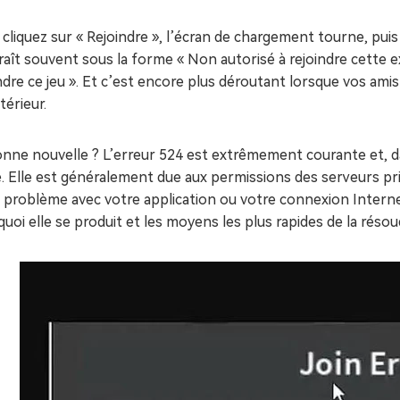
ues minutes
cliquez sur « Rejoindre », l’écran de chargement tourne, pui
ot Genius
les problèmes Mac
aît souvent sous la forme « Non autorisé à rejoindre cette e
ment
ndre ce jeu ». Et c’est encore plus déroutant lorsque vos ami
xtérieur.
nne nouvelle ? L’erreur 524 est extrêmement courante et, da
. Elle est généralement due aux permissions des serveurs pri
 problème avec votre application ou votre connexion Internet. 
uoi elle se produit et les moyens les plus rapides de la résou