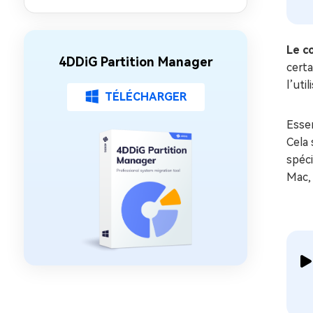
façons éprouvées
Le c
4DDiG Partition Manager
certa
l’uti
TÉLÉCHARGER
Esse
Cela 
spéci
Mac,