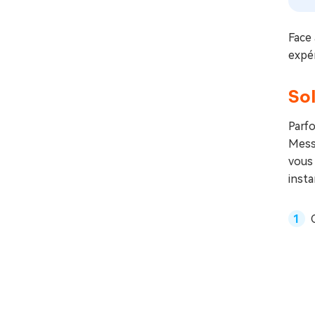
Face 
expér
Sol
Parfo
Mess
vous 
inst