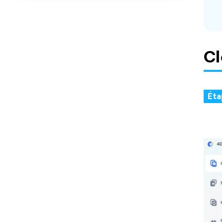
Cl
Éta