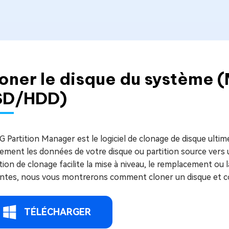
ues minutes
ot Genius
les problèmes Mac
ment
oner le disque du système (
SD/HDD)
 Partition Manager est le logiciel de clonage de disque ulti
dement les données de votre disque ou partition source vers u
ion de clonage facilite la mise à niveau, le remplacement ou 
antes, nous vous montrerons comment cloner un disque et c
TÉLÉCHARGER