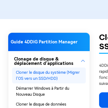
sur Windows
en quelq
4DDiG Email Repair
Mac Bo
Réparer les fichiers PST/OST
Réparer 
corrompus
gratuite
Cl
Guide 4DDiG Partition Manager
S
Clonage de disque &
déplacement d’applications
4DDiG
rapi
Cloner le disque du système (Migrer
fonct
l’OS vers un SSD/HDD)
suiv
Démarrer Windows à Partir du
Nouveau Disque
Cloner le disque de données