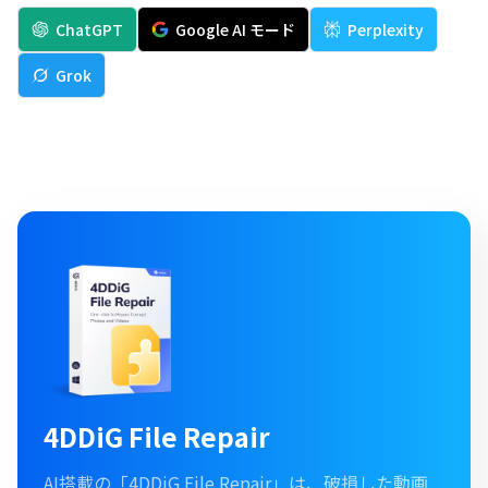
ChatGPT
Google AI モード
Perplexity
Grok
4DDiG File Repair
AI搭載の「4DDiG File Repair」は、破損した動画