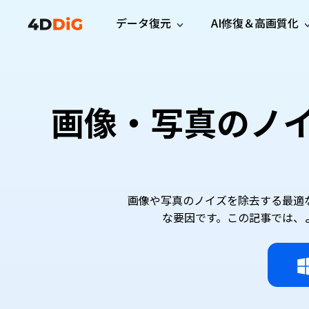
データ復元
AI修復＆高画質化
Windows管理
サポート
PCクリーンアッ
リソース
機能
iPh
Windows データ復元
iPho
Windowsで削除したファイルを復元
サポートセンター
ユーザ
Partition Manager
Duplicat
画像・写真のノ
Wha
ガイド・お問い合わせ
ユーザー
Windows向けディスク管理ツール
重複ファ
プロ版
無料版
Wha
サブスク更新情報
使い方
Disk Copy
Tenorsh
最新版
最新のお知らせ
ヒントと
ディスクをクローン
Macを徹
Mac データ復元
macOSで削除したファイルを復元
お問い合わせ
新製品
4DDiG File Repair
Windows Backup
AIによるファイル修復と高画質化>>
データ保護向けPCバックアップ
画像や写真のノイズを除去する最適
プロ版
無料版
な要因です。この記事では、
システム修復
Windows Boot Genius
Windowsの問題を数分で修復
Mac Boot Genius
Macの問題を無料で修復