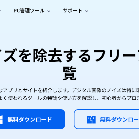
PC管理ツール
サポート
プ
ソーシャルメディア
修復ツール
無料オンラ
iOS26
one データ復元
Android データ復元
ne／iPadのデータを復元
Androidのデータを復元
AI
オンラ
ーガイド
ドキュ
e File Deleter
Dll Fixer
イズを除去するフリー
動画修
写真修
オンラ
tsApp データ復元
LINE データ復元
ガイドセンター
メント
イルを検出・削除
WindowsのDLLエラーを修復
復
復
オンラ
tsAppのデータを復元
LINEのデータを復元
修復
新製
ガイド
are Cleamio
Email Repair
覧
品
オンラ
対処法
底クリーンアップ＆最適化
破損したPST/OSTファイルを修復
音声修
動画高
写真高
AI
AI
復
画質化
画質化
なアプリとサイトを紹介します。デジタル画像のノイズは特に
よく使われるツールの特徴や使い方を解説し、初心者からプロ
無料ダウンロード
無料ダウンロー