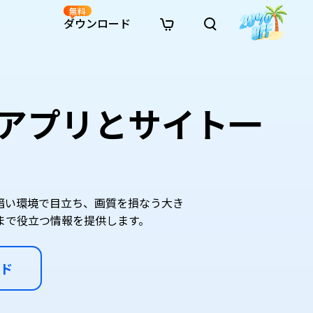
無料
ダウンロード
新着
イン修復
リソース
リソース
AI画像スタイル変換
· Win11制限を回避
· SDカード復元
· HDDデータ復元
· 重複検索（Win）
イン動画修復
· AI 3Dアクションフィギュアプロンプト
アプリとサイト一
· ハードディスクをクローン
· USBデータ復元
· ゴミ箱復元
· 重複検索（Mac）
イン写真修復
· シネマ風AI画像プロンプト
· Cドライブを拡張
· ファイル復元
· エクセル復元
· ディスク容量を解放
インファイル修復
· アニメ実写化プロンプト
· MBRをGPTに変換
· 写真復元
· 動画復元
· Macストレージを整理
イン音声修復
· AIアニメポートレートプロンプト
· AIレゴ風写真プロンプト
暗い環境で目立ち、画質を損なう大き
まで役立つ情報を提供します。
ド