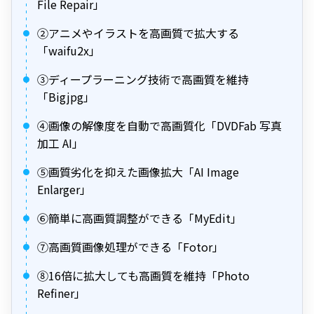
File Repair」
②アニメやイラストを高画質で拡大する
「waifu2x」
③ディープラーニング技術で高画質を維持
「Bigjpg」
④画像の解像度を自動で高画質化「DVDFab 写真
加工 AI」
⑤画質劣化を抑えた画像拡大「AI Image
Enlarger」
⑥簡単に高画質調整ができる「MyEdit」
⑦高画質画像処理ができる「Fotor」
⑧16倍に拡大しても高画質を維持「Photo
Refiner」