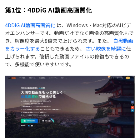
第1位：4DDiG AI動画高画質化
4DDiG AI動画高画質化
は、Windows・Mac対応のAIビデ
オエンハンサーです。動画だけでなく画像の高画質化もで
き、解像度を最大8倍まで上げられます。また、
白黒動画
をカラー化する
こともできるため、
古い映像を綺麗に
仕
上げられます。破損した動画ファイルの修復もできるの
で、多機能で使いやすいです。