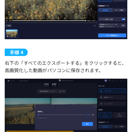
右下の「すべてのエクスポートする」をクリックすると、
高画質化した動画がパソコンに保存されます。