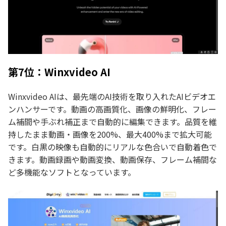
第7位：Winxvideo AI
Winxvideo AIは、最先端のAI技術を取り入れたAIビデオエ
ンハンサーです。動画の高画質化、画像の鮮明化、フレー
ム補間や手ぶれ補正まで自動的に編集できます。品質を維
持したまま動画・画像を200%、最大400%まで拡大可能
です。白黒の映像も自動的にリアルな色合いで自動着色で
きます。動画録画や動画変換、動画保存、フレーム補間な
ど多機能なソフトとなっています。