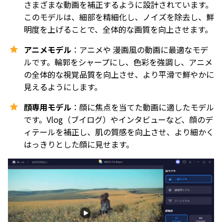
さまざまな動画を補正するように設計されています。
このモデルは、細部を精細化し、ノイズを除去し、鮮
明度を上げることで、全体的な画質を向上させます。
アニメモデル
：アニメや 漫画風の動画に最適なモデ
ルです。輪郭をシャープにし、色彩を強調し、アニメ
の全体的な視覚品質を向上させ、より平滑で鮮やかに
見えるようにします。
顔専用モデル
：顔に焦点を当てた動画に適したモデル
です。Vlog（ブイログ）やインタビューなど、顔のデ
ィテールを補正し、肌の質感を向上させ、より細かく
はっきりとした顔に見せます。