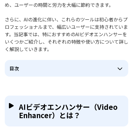
め、ユーザーの時間と労力を大幅に節約できます。
さらに、AIの進化に伴い、これらのツールは初心者からプ
ロフェッショナルまで、幅広いユーザーに支持されていま
す。当記事では、特におすすめのAIビデオエンハンサーを
いくつかご紹介し、それぞれの特徴や使い方について詳し
く解説していきます。
目次
AIビデオエンハンサー（Video
Enhancer）とは？