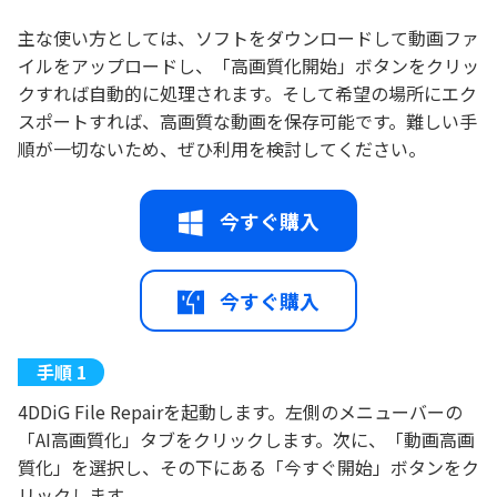
主な使い方としては、ソフトをダウンロードして動画ファ
イルをアップロードし、「高画質化開始」ボタンをクリッ
クすれば自動的に処理されます。そして希望の場所にエク
スポートすれば、高画質な動画を保存可能です。難しい手
順が一切ないため、ぜひ利用を検討してください。
今すぐ購入
今すぐ購入
4DDiG File Repairを起動します。左側のメニューバーの
「AI高画質化」タブをクリックします。次に、「動画高画
質化」を選択し、その下にある「今すぐ開始」ボタンをク
リックします。