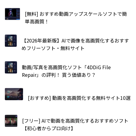
[無料] おすすめ動画アップスケールソフトで簡
単高画質！
【2026年最新版】AIで画像を高画質化するおすす
めフリーソフト・無料サイト
動画/写真を高画質化ソフト「4DDiG File
Repair」の評判！ 買う価値あり？
[おすすめ] 動画を高画質化する無料サイト10選
[フリー] AIで動画を高画質化するおすすめソフト
【初心者からプロ向け】