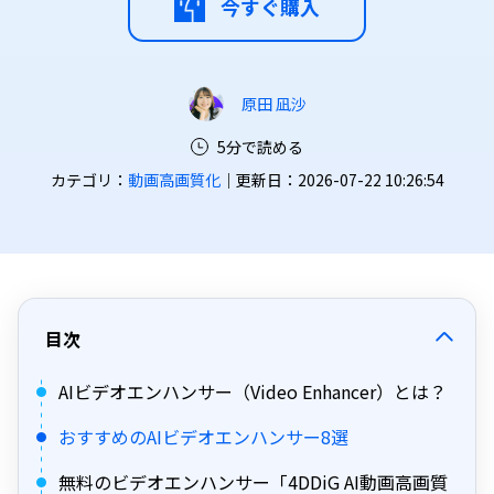
今すぐ購入
原田 凪沙
5分で読める
カテゴリ：
動画高画質化
｜更新日：2026-07-22 10:26:54
目次
AIビデオエンハンサー（Video Enhancer）とは？
おすすめのAIビデオエンハンサー8選
無料のビデオエンハンサー「4DDiG AI動画高画質