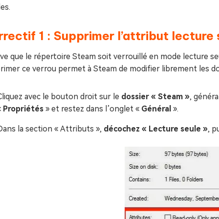
es.
rectif 1 : Supprimer l’attribut lectur
rive que le répertoire Steam soit verrouillé en mode lecture s
imer ce verrou permet à Steam de modifier librement les donn
Cliquez avec le bouton droit sur le
dossier « Steam »
, généra
«
Propriétés
» et restez dans l’onglet «
Général
».
Dans la section « Attributs »,
décochez « Lecture seule »
, p