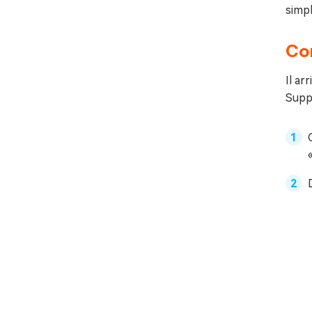
simpl
Cor
Il ar
Suppr