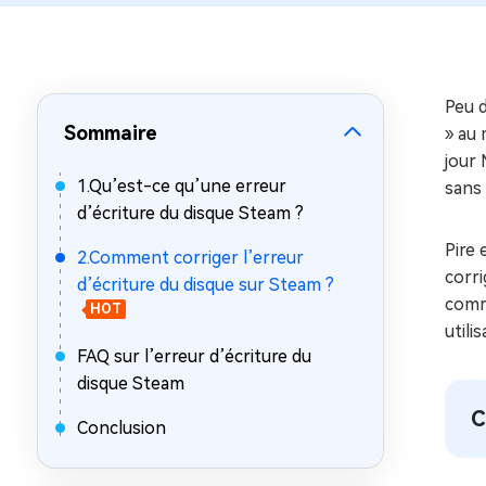
sur Windows
en quelq
4DDiG Email Repair
Mac Bo
Réparer les fichiers PST/OST
Réparer 
corrompus
gratuite
Peu 
Sommaire
» au 
jour 
1.Qu’est-ce qu’une erreur
sans 
d’écriture du disque Steam ?
Pire 
2.Comment corriger l’erreur
corri
d’écriture du disque sur Steam ?
comme
HOT
utili
FAQ sur l’erreur d’écriture du
disque Steam
C
Conclusion