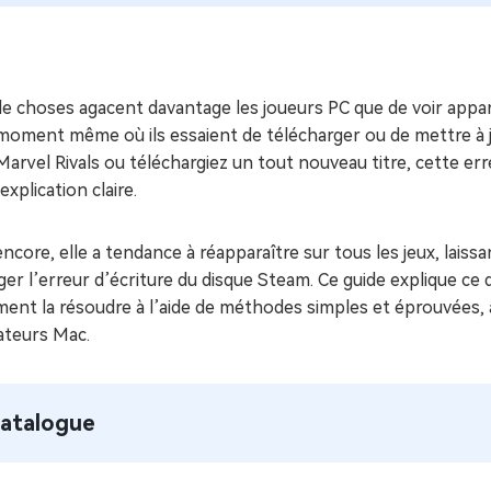
ues minutes
ot Genius
les problèmes Mac
ment
de choses agacent davantage les joueurs PC que de voir appa
moment même où ils essaient de télécharger ou de mettre à jou
Marvel Rivals ou téléchargiez un tout nouveau titre, cette 
explication claire.
encore, elle a tendance à réapparaître sur tous les jeux, lai
ger l’erreur d’écriture du disque Steam. Ce guide explique ce q
nt la résoudre à l’aide de méthodes simples et éprouvées, 
sateurs Mac.
atalogue