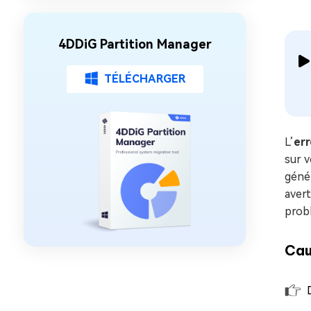
4DDiG Partition Manager
TÉLÉCHARGER
L’
err
sur v
génér
avert
probl
Cau