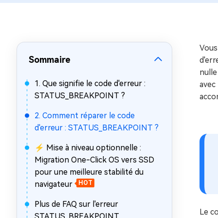
sur Windows
en quelq
4DDiG Email Repair
Mac Bo
Réparer les fichiers PST/OST
Réparer 
corrompus
gratuite
Vous
Sommaire
d'er
nulle
1. Que signifie le code d'erreur :
avec
STATUS_BREAKPOINT ?
acco
2. Comment réparer le code
d'erreur : STATUS_BREAKPOINT ?
⚡ Mise à niveau optionnelle :
Migration One-Click OS vers SSD
pour une meilleure stabilité du
navigateur
HOT
Plus de FAQ sur l'erreur
Le c
STATUS_BREAKPOINT