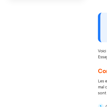
Voici
Essay
Cor
Les e
mal 
sont 