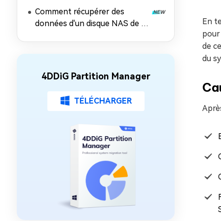
passé, les risques et comment
Comment récupérer des
récupérer les données
En te
données d'un disque NAS de 5
pour 
façons éprouvées
de ce
du s
4DDiG Partition Manager
Ca
TÉLÉCHARGER
Aprè