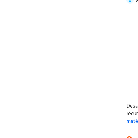
Désac
récu
maté