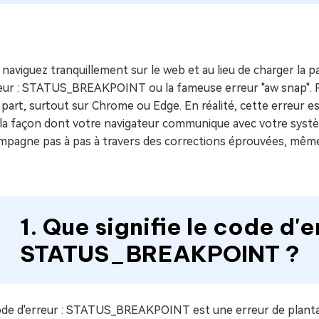
ues minutes
ot Genius
les problèmes Mac
ment
 naviguez tranquillement sur le web et au lieu de charger l
reur : STATUS_BREAKPOINT ou la fameuse erreur "aw snap". P
 part, surtout sur Chrome ou Edge. En réalité, cette erreur e
 la façon dont votre navigateur communique avec votre systè
mpagne pas à pas à travers des corrections éprouvées, même
1. Que signifie le code d'e
STATUS_BREAKPOINT ?
ode d'erreur : STATUS_BREAKPOINT est une erreur de plantage