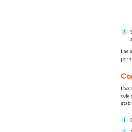
Les 
perm
Cor
L'acc
cela 
stab