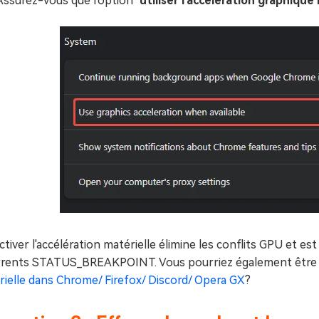
Assurez-vous que l'option "
utiliser l'accélération graphique
tiver l'accélération matérielle élimine les conflits GPU et es
rrents STATUS_BREAKPOINT. Vous pourriez également être i
rielle dans Chrome/ Firefox/ Discord/ Opera GX
?