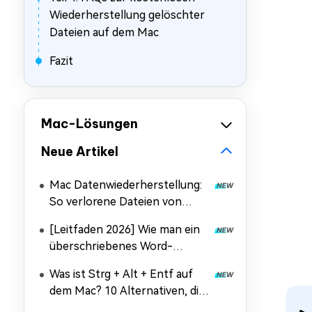
Wiederherstellung gelöschter
Dateien auf dem Mac
Fazit
Mac-Lösungen
Neue Artikel
Mac Datenwiederherstellung:
So verlorene Dateien von
einer SSD auf dem Mac
[Leitfaden 2026] Wie man ein
wiederherstellen
überschriebenes Word-
Dokument auf dem Mac
Was ist Strg + Alt + Entf auf
wiederherstellt
dem Mac? 10 Alternativen, die
Sie kennen sollten!