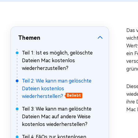
Mac Boot Genius
Mac-Probleme kostenlos
beheben
Das v
Themen
wich
Wertv
Teil 1: Ist es möglich, gelöschte
ein 
Dateien Mac kostenlos
versc
wiederherzustellen?
grün
Teil 2: Wie kann man gelöschte
Diese
Dateien kostenlos
wied
wiederherstellen?
Beliebt
ihre
Teil 3: Wie kann man gelöschte
Mac 
Dateien Mac auf andere Weise
kostenlos wiederherstellen?
Teil 4: FAQs zur kostenlosen