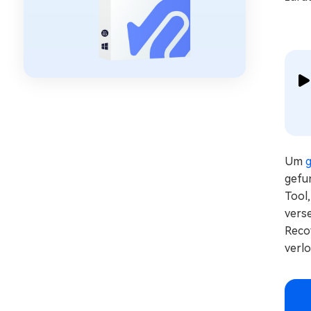
Um
g
gefu
Tool,
vers
Reco
verl