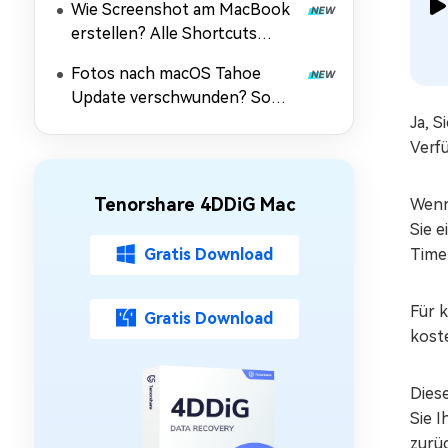
Wie Screenshot am MacBook
erstellen? Alle Shortcuts
[2026]
Fotos nach macOS Tahoe
Update verschwunden? So
retten Sie Ihre Bilder!
Ja, 
Verf
Tenorshare 4DDiG Mac
Wenn 
Sie e
Gratis Download
Time
Für 
Gratis Download
kost
Dies
Sie I
zurü