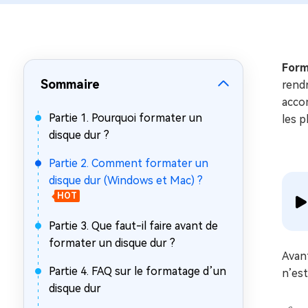
sur Windows
en quelq
4DDiG Email Repair
Mac Bo
Réparer les fichiers PST/OST
Réparer 
corrompus
gratuite
Form
Sommaire
rend
acco
Partie 1. Pourquoi formater un
les p
disque dur ?
Partie 2. Comment formater un
disque dur (Windows et Mac) ?
HOT
Partie 3. Que faut-il faire avant de
formater un disque dur ?
Avant
Partie 4. FAQ sur le formatage d’un
n’est
disque dur