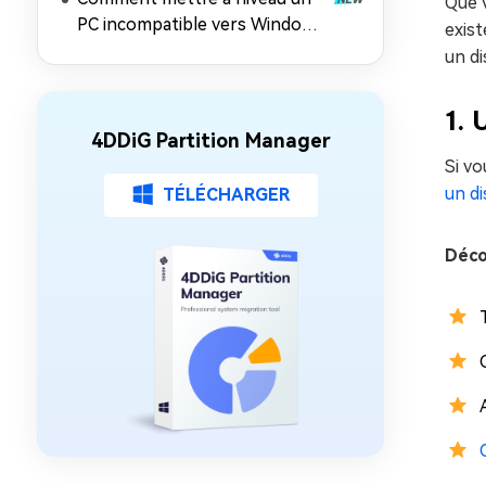
Que v
PC incompatible vers Windows
exist
11 26H2 (contourner les
un di
exigences matérielles)
1. 
4DDiG Partition Manager
Si vo
un di
TÉLÉCHARGER
Déco