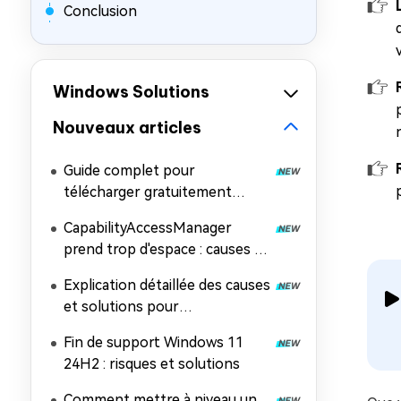
Conclusion
Windows Solutions
Nouveaux articles
Guide complet pour
télécharger gratuitement
l'image ISO de Windows 11
CapabilityAccessManager
26H2
prend trop d'espace : causes et
solutions
Explication détaillée des causes
et solutions pour
l'impossibilité d'installer
Fin de support Windows 11
Windows 11 26H2
24H2 : risques et solutions
Comment mettre à niveau un