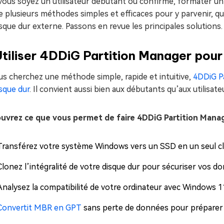
ous soyez un utilisateur débutant ou confirmé, formater un 
e plusieurs méthodes simples et efficaces pour y parvenir, q
sque dur externe. Passons en revue les principales solutions.
Utiliser 4DDiG Partition Manager pour
us cherchez une méthode simple, rapide et intuitive,
4DDiG P
sque dur
. Il convient aussi bien aux débutants qu’aux utilisat
uvrez ce que vous permet de faire 4DDiG Partition Manag
Transférez votre système Windows vers un SSD en un seul clic, 
Clonez l’intégralité de votre disque dur pour sécuriser vos d
Analysez la compatibilité de votre ordinateur avec Windows 11
Convertit MBR en GPT
sans perte de données pour préparer 