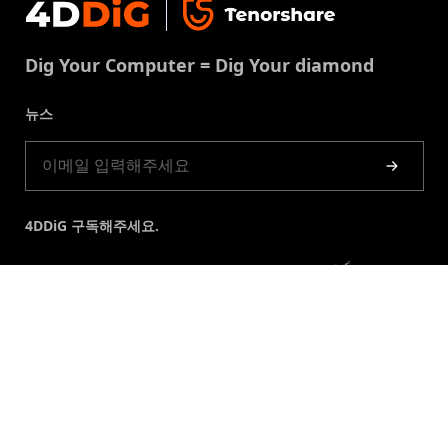
문의
중복 파일 제거
이용약권
다운로드 센터
USB 복구
Dig Your Computer = Dig Your diamond
쿠키정책(업데이트됨)
스토어
뉴스
제품 가이드
4DDiG 구독해주세요.
Copyright © 2007-2026 Tenorshare. All Rights Reserved. 무
단 전재 및 재배포 금지.