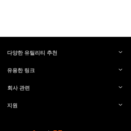
다양한 유틸리티 추천
윈도우 데이터 복구
유용한 링크
맥 데이터 복구
꿀팁 모음
회사 관련
파티션 관리 도구
SD 카드 복구
회사소개
중복 파일 찾기 및 제거
지원
맥 복구 솔루션
비즈니스 문의
손상된 파일 복원
지원센터
윈도우 복구 솔루션
개인정보처리방침
DLL 오류 수정