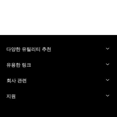
다양한 유틸리티 추천
윈도우 데이터 복구
유용한 링크
맥 데이터 복구
꿀팁 모음
회사 관련
파티션 관리 도구
SD 카드 복구
회사소개
중복 파일 찾기 및 제거
지원
맥 복구 솔루션
비즈니스 문의
손상된 파일 복원
지원센터
윈도우 복구 솔루션
개인정보처리방침
DLL 오류 수정