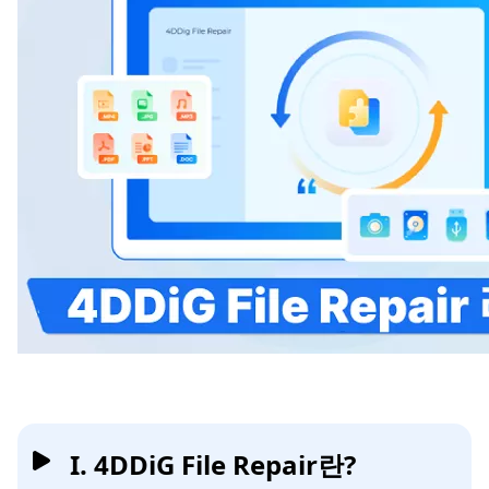
I. 4DDiG File Repair란?