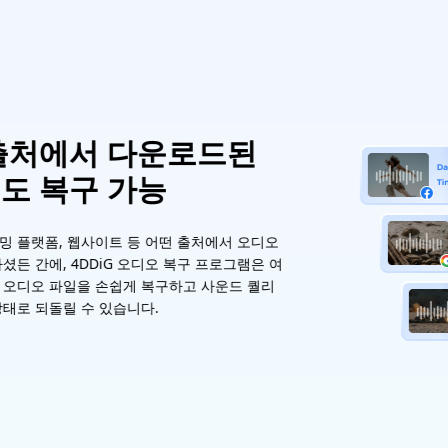
된
서 오디오
그램은 여
드 퀄리