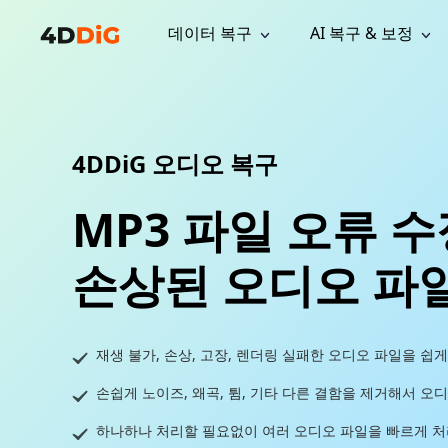
데이터 복구
AI 복구 & 보정
윈도우 관리 도구
지원
컴퓨터 정리 도구
자료
기
iPh
Windows 데이터 복구
손실된 
윈도우에서 삭제된 파일 복구
지원 센터
사용자 
Partition Manager
Duplicat
4DDiG 오디오 복구
Wha
가이드, 라이선스, 문의
사용자 가
Windows용 간편 디스크 관리
중복 파일 
프로
무료
What
구독 업데이트
사용 방
Disk Copy
Tenorsh
MP3 파일 오류 수
Update
최신 업데이트
모든 팁 
디스크 또는 파티션 복제
Mac 최적
Mac 데이터 복구
macOS에서 삭제된 파일 복구
문의하기
NEW
4DDiG File Repair
손상된 오디오 파
Windows Backup
AI 기반 파일 복구 및 보정 >>
컴퓨터 데이터 안전 백업
프로
무료
시스템 복구
재생 불가, 손상, 고장, 렌더링 실패한 오디오 파일을 쉽게
Windows Boot Genius
Windows 문제를 몇 분 내 해결
손쉽게 노이즈, 왜곡, 튐, 기타 다른 결함을 제거해서 오
Mac Boot Genius
하나하나 처리할 필요없이 여러 오디오 파일을 빠르게 처
Mac 문제 무료 복구