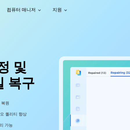
컴퓨터 매니저
지원
능
소셜 미디어
복구 도구
온라
iOS26
one 데이터 복구
Android 데이터 복구
iPhone/iPad 데이터 복구
손실된 Android 데이터 복구
AI
가이드
동영상
사진 복
문서 복
e File Deleter
Dll Fixer
tsApp 데이터 복구
LINE 데이터 복구
이드 센터
복구
구
구
검색 및 삭제
Windows DLL 오류 수정
sApp 메시지 복구
백업 없이 LINE 채팅 복구
브랜드 리뉴얼
법 가이드
are Cleamio
Email Repair
정 및
영상 화
사진 화
오디오
& 해결 방법
화 및 정밀 클린
손상된 PST/OST 파일 복구
질 높이
질 높이
AI
AI
복구
기
기
일 복구
 복원
디오 퀄리티 향상
리 가능