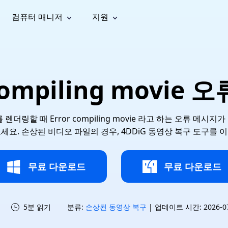
컴퓨터 매니저
지원
능
소셜 미디어
복구 도구
온라
iOS26
one 데이터 복구
Android 데이터 복구
iPhone/iPad 데이터 복구
손실된 Android 데이터 복구
AI
가이드
동영상
사진 복
문서 복
e File Deleter
Dll Fixer
ompiling movie
tsApp 데이터 복구
LINE 데이터 복구
이드 센터
복구
구
구
검색 및 삭제
Windows DLL 오류 수정
sApp 메시지 복구
백업 없이 LINE 채팅 복구
브랜드 리뉴얼
법 가이드
are Cleamio
Email Repair
영상 화
사진 화
오디오
& 해결 방법
화 및 정밀 클린
손상된 PST/OST 파일 복구
질 높이
질 높이
링할 때 Error compiling movie 라고 하는 오류 메시
AI
AI
복구
기
기
요. 손상된 비디오 파일의 경우, 4DDiG 동영상 복구 도구를
무료 다운로드
무료 다운로드
5분 읽기
분류:
손상된 동영상 복구
| 업데이트 시간: 2026-07-