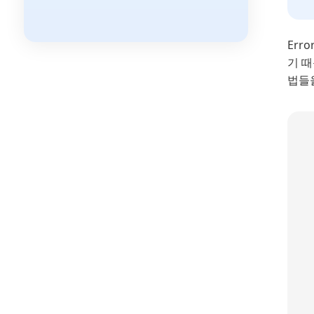
Err
기 
법들