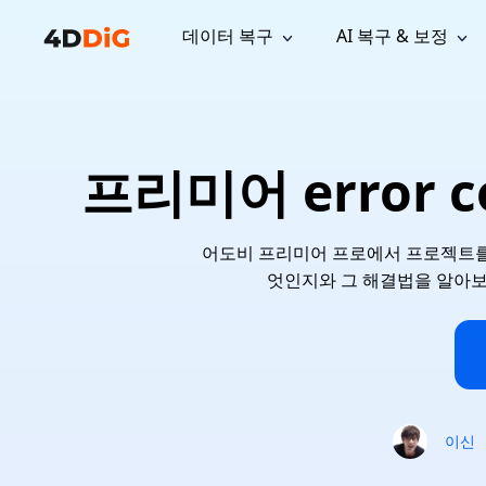
데이터 복구
AI 복구 & 보정
윈도우 관리 도구
지원
컴퓨터 정리 도구
자료
기
iPh
Windows 데이터 복구
손실된 
윈도우에서 삭제된 파일 복구
지원 센터
사용자 
Partition Manager
Duplicat
프리미어 error c
Wha
가이드, 라이선스, 문의
사용자 가
Windows용 간편 디스크 관리
중복 파일 
프로
무료
What
구독 업데이트
사용 방
Disk Copy
Tenorsh
Update
최신 업데이트
모든 팁 
디스크 또는 파티션 복제
Mac 최적
Mac 데이터 복구
어도비 프리미어 프로에서 프로젝트를 렌더
macOS에서 삭제된 파일 복구
문의하기
NEW
엇인지와 그 해결법을 알아보세
4DDiG File Repair
Windows Backup
AI 기반 파일 복구 및 보정 >>
컴퓨터 데이터 안전 백업
프로
무료
시스템 복구
Windows Boot Genius
Windows 문제를 몇 분 내 해결
이신
Mac Boot Genius
Mac 문제 무료 복구