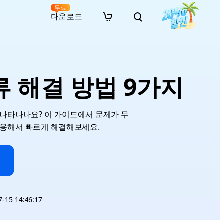
무료
다운로드
New
인 무료 복구
자료
자료
AI 이미지 스타일 변환
· 윈도우 11 우회 설치
· SD 카드 복구
· 외장하드 복구
· 중복 파일 찾기 (Win)
온라인 동영상 복구
· AI 3D 액션 피규어 프롬프트
 오류 해결 방법 9가지
· 하드 디스크 복사
· USB 복구
· 파티션 복구
· 중복 파일 찾기 (Mac)
온라인 사진 복구
· 시네마틱 AI 이미지 프롬프트
· C 드라이브 확장
· 한글 파일 복구
· 오피스 파일 복구
· 디스크 공간 확보 (Win)
온라인 문서 복구
· 애니메이션 실사 변환 프롬프트
· MBR GPT 변환
· 사진 복구
· 동영상 복구
· Mac 저장 공간 최적화
온라인 오디오 복구
· AI 애니메이션 인물 프롬프트
지가 나타나나요? 이 가이드에서 문제가 무
· AI 벽돌 스타일 사진 프롬프트
 이용해서 빠르게 해결해보세요.
15 14:46:17