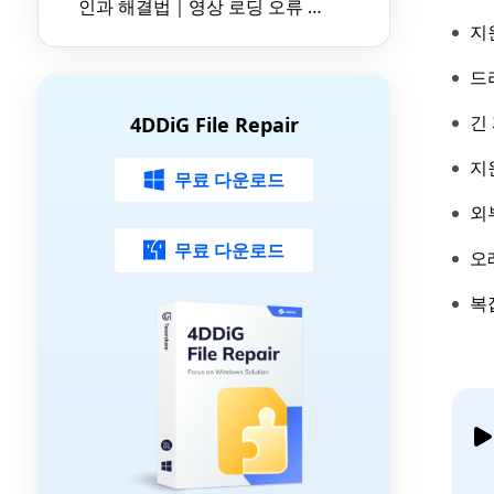
인과 해결법｜영상 로딩 오류 완
지
벽 가이드
드
긴
4DDiG File Repair
지
무료 다운로드
외
무료 다운로드
오
복