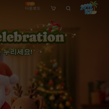
무료
다운로드
New
인 무료 복구
자료
자료
AI 이미지 스타일 변환
· 윈도우 11 우회 설치
· SD 카드 복구
· 외장하드 복구
· 중복 파일 찾기 (Win)
온라인 동영상 복구
· AI 3D 액션 피규어 프롬프트
· 하드 디스크 복사
· USB 복구
· 파티션 복구
· 중복 파일 찾기 (Mac)
온라인 사진 복구
· 시네마틱 AI 이미지 프롬프트
· C 드라이브 확장
· 한글 파일 복구
· 오피스 파일 복구
· 디스크 공간 확보 (Win)
온라인 문서 복구
· 애니메이션 실사 변환 프롬프트
 누리세요!
· MBR GPT 변환
· 사진 복구
· 동영상 복구
· Mac 저장 공간 최적화
온라인 오디오 복구
· AI 애니메이션 인물 프롬프트
· AI 벽돌 스타일 사진 프롬프트