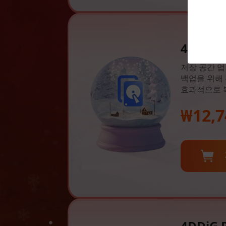
4DDiG 
저장 공간 업
백업을 위해
효과적으로 
₩12,7
4DDiG P