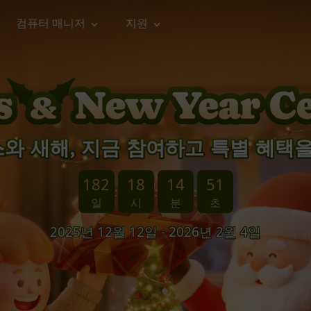
컴퓨터 매니저
지원
능
소셜 미디어
복구 도구
온라
iOS26
one 데이터 복구
Android 데이터 복구
iPhone/iPad 데이터 복구
손실된 Android 데이터 복구
AI
가이드
동영상
사진 복
문서 복
e File Deleter
Dll Fixer
tsApp 데이터 복구
LINE 데이터 복구
이드 센터
복구
구
구
검색 및 삭제
Windows DLL 오류 수정
sApp 메시지 복구
백업 없이 LINE 채팅 복구
브랜드 리뉴얼
와 새해, 지금 참여하고 특별 혜택을
법 가이드
are Cleamio
Email Repair
영상 화
사진 화
오디오
& 해결 방법
화 및 정밀 클린
손상된 PST/OST 파일 복구
질 높이
질 높이
AI
AI
복구
기
기
182
18
14
54
:
:
:
일
시
분
초
2025년 12월 12일 - 2026년 2월 4일