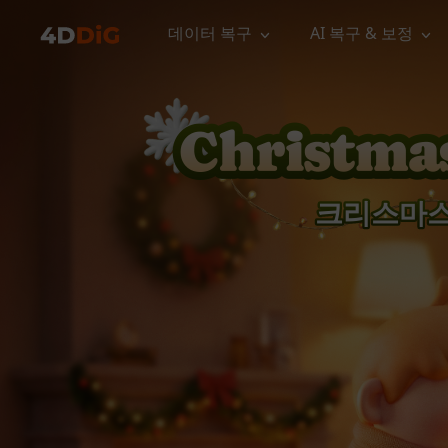
데이터 복구
AI 복구 & 보정
윈도우 관리 도구
지원
컴퓨터 정리 도구
자료
기
iPh
Windows 데이터 복구
손실된 
윈도우에서 삭제된 파일 복구
지원 센터
사용자 
Partition Manager
Duplicat
Wha
가이드, 라이선스, 문의
사용자 가
Windows용 간편 디스크 관리
중복 파일 
프로
무료
What
크리스마스
구독 업데이트
사용 방
Disk Copy
Tenorsh
Update
최신 업데이트
모든 팁 
디스크 또는 파티션 복제
Mac 최적
Mac 데이터 복구
macOS에서 삭제된 파일 복구
문의하기
NEW
4DDiG File Repair
Windows Backup
AI 기반 파일 복구 및 보정 >>
컴퓨터 데이터 안전 백업
프로
무료
시스템 복구
Windows Boot Genius
Windows 문제를 몇 분 내 해결
Mac Boot Genius
Mac 문제 무료 복구