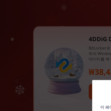
4DDiG 
BitLock
하여 Wind
데이터를 복
₩38,4
이 페