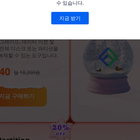
수 있습니다.
30%
지금 받기
OFF
Disk Copy
그레이드, 데이터 이전 및
 전체 디스크 또는 파티션을
복제할 수 있는 도구입니다.
40
월 18,200원
지금 구매하기
20%
OFF
artition