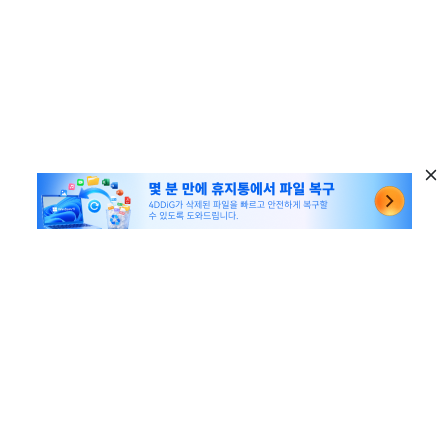
다양한 유틸리티 추천
윈도우 데이터 복구
유용한 링크
맥 데이터 복구
꿀팁 모음
회사 관련
파티션 관리 도구
SD 카드 복구