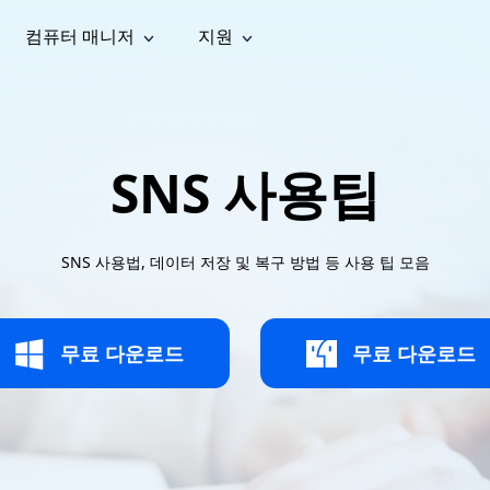
컴퓨터 매니저
지원
능
소셜 미디어
복구 도구
온라
iOS26
one 데이터 복구
Android 데이터 복구
iPhone/iPad 데이터 복구
손실된 Android 데이터 복구
AI
가이드
동영상
사진 복
문서 복
e File Deleter
Dll Fixer
SNS 사용팁
tsApp 데이터 복구
LINE 데이터 복구
이드 센터
복구
구
구
검색 및 삭제
Windows DLL 오류 수정
sApp 메시지 복구
백업 없이 LINE 채팅 복구
브랜드 리뉴얼
법 가이드
are Cleamio
Email Repair
영상 화
사진 화
오디오
& 해결 방법
화 및 정밀 클린
손상된 PST/OST 파일 복구
질 높이
질 높이
SNS 사용법, 데이터 저장 및 복구 방법 등 사용 팁 모음
AI
AI
복구
기
기
무료 다운로드
무료 다운로드