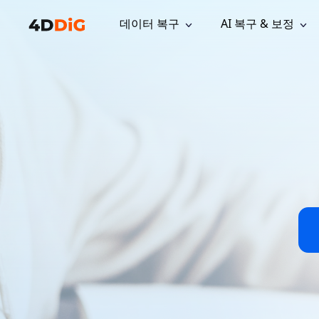
데이터 복구
AI 복구 & 보정
윈도우 관리 도구
지원
컴퓨터 정리 도구
자료
기
iPh
Windows 데이터 복구
손실된 
윈도우에서 삭제된 파일 복구
지원 센터
사용자 
Partition Manager
Duplicat
Wha
가이드, 라이선스, 문의
사용자 가
Windows용 간편 디스크 관리
중복 파일 
프로
무료
What
구독 업데이트
사용 방
Disk Copy
Tenorsh
Update
최신 업데이트
모든 팁 
디스크 또는 파티션 복제
Mac 최적
Mac 데이터 복구
macOS에서 삭제된 파일 복구
문의하기
NEW
4DDiG File Repair
Windows Backup
AI 기반 파일 복구 및 보정 >>
컴퓨터 데이터 안전 백업
프로
무료
시스템 복구
Windows Boot Genius
Windows 문제를 몇 분 내 해결
Mac Boot Genius
Mac 문제 무료 복구