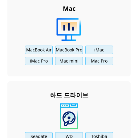
Mac
MacBook Air
MacBook Pro
iMac
iMac Pro
Mac mini
Mac Pro
하드 드라이브
Seagate
WD
Toshiba