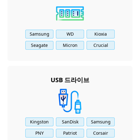
Samsung
WD
Kioxia
Seagate
Micron
Crucial
USB 드라이브
Kingston
SanDisk
Samsung
PNY
Patriot
Corsair