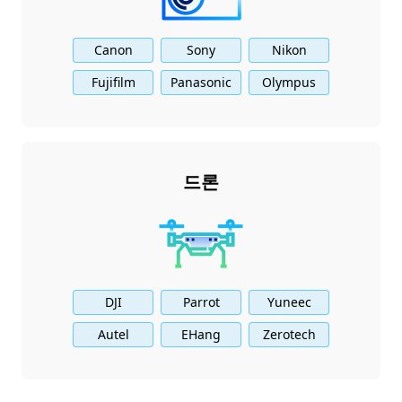
Canon
Sony
Nikon
Fujifilm
Panasonic
Olympus
드론
DJI
Parrot
Yuneec
Autel
EHang
Zerotech