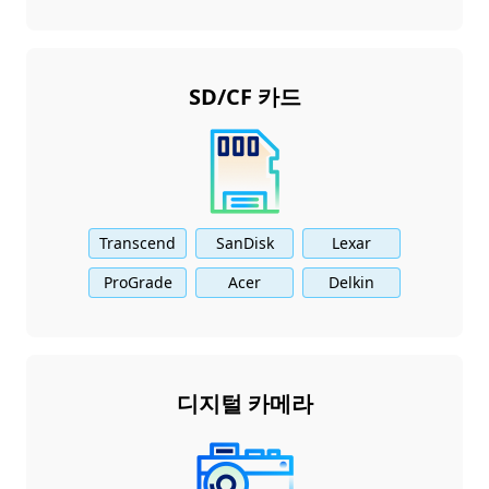
SD/CF 카드
Transcend
SanDisk
Lexar
ProGrade
Acer
Delkin
디지털 카메라