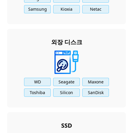
Samsung
Kioxia
Netac
외장 디스크
WD
Seagate
Maxone
Toshiba
Silicon
SanDisk
SSD