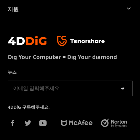
SD 카드 복구
회사소개
중복 파일 찾기 및 제거
지원
맥 복구 솔루션
비즈니스 문의
손상된 파일 복원
지원센터
윈도우 복구 솔루션
개인정보처리방침
DLL 오류 수정
문의
중복 파일 제거
이용약권
다운로드 센터
USB 복구
Dig Your Computer = Dig Your diamond
쿠키정책(업데이트됨)
스토어
뉴스
제품 가이드
4DDiG 구독해주세요.