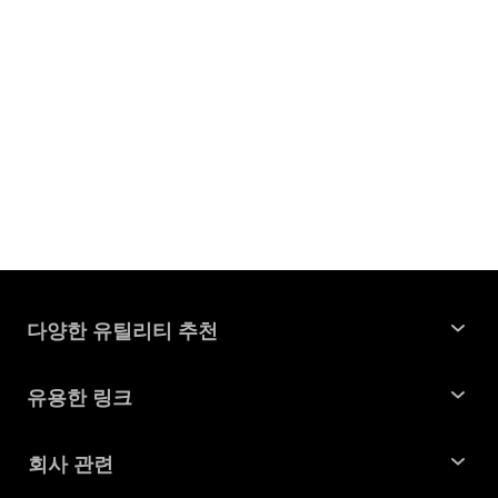
다양한 유틸리티 추천
윈도우 데이터 복구
유용한 링크
맥 데이터 복구
꿀팁 모음
회사 관련
파티션 관리 도구