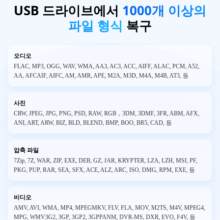
USB 드라이브에서
1000개 이상의
파일 형식
복구
오디오
FLAC, MP3, OGG, WAV, WMA, AA3, AC3, ACC, AIFF, ALAC, PCM, A52,
AA, AFCAIF, AIFC, AM, AMR, APE, M2A, M3D, M4A, M4B, AT3, 등
사진
CRW, JPEG, JPG, PNG, PSD, RAW, RGB，3DM, 3DMF, 3FR, ABM, AFX,
ANI, ART, ARW, BIZ, BLD, BLEND, BMP, BOO, BR5, CAD, 등
압축 파일
7Zip, 7Z, WAR, ZIP, EXE, DEB, GZ, JAR, KRYPTER, LZA, LZH, MSI, PF,
PKG, PUP, RAR, SEA, SFX, ACE, ALZ, ARC, ISO, DMG, RPM, EXE, 등
비디오
AMV, AVI, WMA, MP4, MPEGMKV, FLV, FLA, MOV, M2TS, M4V, MPEG4,
MPG, WMV3G2, 3GP, 3GP2, 3GPPANM, DVR-MS, DXR, EVO, F4V, 등