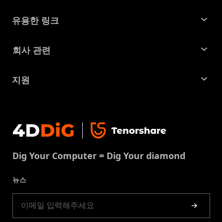
윈도우 데이터 복구
유용한 링크
맥 데이터 복구
꿀팁 모음
회사 관련
파티션 관리 도구
SD 카드 복구
회사소개
중복 파일 찾기 및 제거
지원
맥 복구 솔루션
비즈니스 문의
손상된 파일 복원
지원센터
윈도우 복구 솔루션
개인정보처리방침
DLL 오류 수정
문의
중복 파일 제거
이용약권
다운로드 센터
USB 복구
Dig Your Computer = Dig Your diamond
쿠키정책(업데이트됨)
스토어
뉴스
제품 가이드