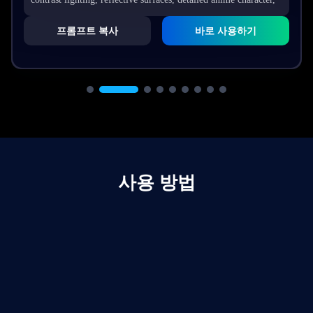
sharp focus, vibrant neon colors, cinematic sci-fi atmosphere,
프롬프트 복사
바로 사용하기
ultra-detailed, 4k resolution.
사용 방법