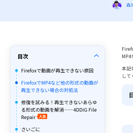
森
Fir
目次
MP
本記
Firefoxで動画が再生できない原因
して
FirefoxでMP4など他の形式の動画が
再生できない場合の対処法
修復を試みる！再生できないあらゆ
る形式の動画を解消——4DDiG File
Repair
人気
さいごに