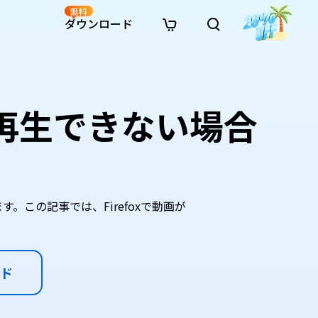
無料
ダウンロード
新着
イン修復
リソース
リソース
AI画像スタイル変換
· Win11制限を回避
· SDカード復元
· HDDデータ復元
· 重複検索（Win）
イン動画修復
· AI 3Dアクションフィギュアプロンプト
が再生できない場合
· ハードディスクをクローン
· USBデータ復元
· ゴミ箱復元
· 重複検索（Mac）
イン写真修復
· シネマ風AI画像プロンプト
· Cドライブを拡張
· ファイル復元
· エクセル復元
· ディスク容量を解放
インファイル修復
· アニメ実写化プロンプト
· MBRをGPTに変換
· 写真復元
· 動画復元
· Macストレージを整理
イン音声修復
· AIアニメポートレートプロンプト
· AIレゴ風写真プロンプト
す。この記事では、Firefoxで動画が
ド