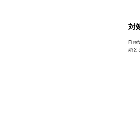
対
Fi
能と