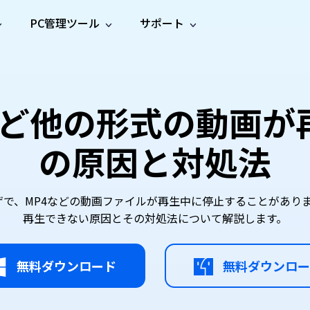
PC管理ツール
サポート
プ
ソーシャルメディア
修復ツール
無料オンラ
iOS26
one データ復元
Android データ復元
ne／iPadのデータを復元
Androidのデータを復元
AI
オンラ
ーガイド
ドキュ
e File Deleter
Dll Fixer
MP4など他の形式の動画
動画修
写真修
オンラ
tsApp データ復元
LINE データ復元
ガイドセンター
メント
イルを検出・削除
WindowsのDLLエラーを修復
復
復
オンラ
tsAppのデータを復元
LINEのデータを復元
修復
新製
ガイド
are Cleamio
Email Repair
の原因と対処法
品
オンラ
対処法
底クリーンアップ＆最適化
破損したPST/OSTファイルを修復
音声修
動画高
写真高
AI
AI
復
画質化
画質化
たブラウザで、MP4などの動画ファイルが再生中に停止することがありま
再生できない原因とその対処法について解説します。
無料ダウンロード
無料ダウンロー