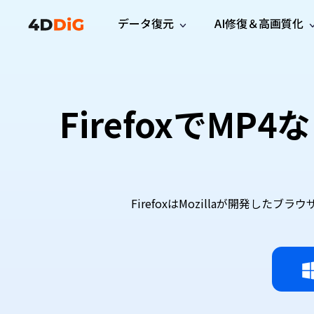
データ復元
AI修復＆高画質化
Windows管理
サポート
PCクリーンアッ
リソース
機能
iPh
Windows データ復元
iPho
Windowsで削除したファイルを復元
サポートセンター
ユーザ
Partition Manager
Duplicat
Firefoxで
Wha
ガイド・お問い合わせ
ユーザー
Windows向けディスク管理ツール
重複ファ
プロ版
無料版
Wha
サブスク更新情報
使い方
Disk Copy
Tenorsh
最新版
最新のお知らせ
ヒントと
ディスクをクローン
Macを徹
Mac データ復元
macOSで削除したファイルを復元
お問い合わせ
新製品
4DDiG File Repair
Windows Backup
AIによるファイル修復と高画質化>>
データ保護向けPCバックアップ
FirefoxはMozillaが開発し
プロ版
無料版
システム修復
Windows Boot Genius
Windowsの問題を数分で修復
Mac Boot Genius
Macの問題を無料で修復