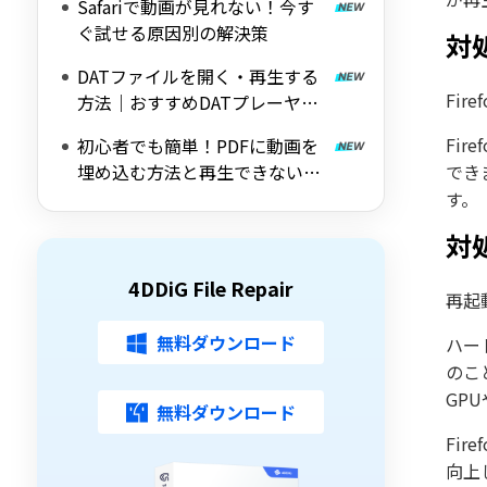
Safariで動画が見れない！今す
ぐ試せる原因別の解決策
対処
DATファイルを開く・再生する
Fi
方法｜おすすめDATプレーヤー7
選【2026年版】
Fi
初心者でも簡単！PDFに動画を
埋め込む方法と再生できない場
でき
合の対処法
す。
対
4DDiG File Repair
再起
無料ダウンロード
ハー
のこ
GP
無料ダウンロード
Fi
向上