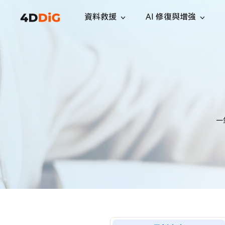
資料救援
AI 修復與增強
Windows 管理工具
支援
電腦清理工具
解決方案
iPh
Windows 資料救援
救援遺失
從 Windows 系統中恢復已刪除的檔
支援中心
用戶指
Partition Manager
Duplicat
案
Wha
指南·常見問答·聯絡我們
用戶指南
Windows 磁碟管理工具
查找並移
恢復 W
專業版
免費版
訂閱更新
相關資
Disk Copy
Tenorsh
最新更新
所有技巧
複製磁碟或分割區
徹底清理並
一
升級
Mac 資料救援
聯絡我們
全新
4DDiG File Repair
Windows Backup
從 macOS 系統中恢復已刪除的檔案
AI 驅動的檔案修復與增強 >>
備份電腦資料，守護檔案安全
專業版
免費版
系統修復
Windows Boot Genius
幾分鐘內修復 Windows 問題
Mac Boot Genius
免費修復 Mac 問題