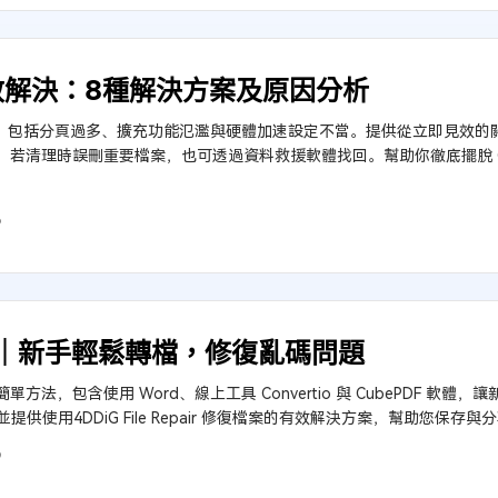
有效解決：8種解決方案及原因分析
主因，包括分頁過多、擴充功能氾濫與硬體加速設定不當。提供從立即見效
若清理時誤刪重要檔案，也可透過資料救援軟體找回。幫助你徹底擺脫 Ch
6
教學｜新手輕鬆轉檔，修復亂碼問題
簡單方法，包含使用 Word、線上工具 Convertio 與 CubePDF 軟
提供使用4DDiG File Repair 修復檔案的有效解決方案，幫助您保存
9