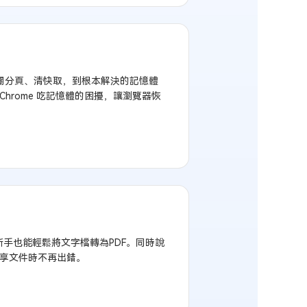
的關分頁、清快取，到根本解決的記憶體
rome 吃記憶體的困擾，讓瀏覽器恢
體，讓新手也能輕鬆將文字檔轉為PDF。同時說
與分享文件時不再出錯。