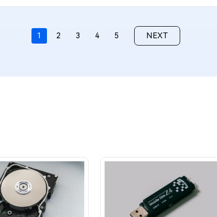
1
2
3
4
5
NEXT