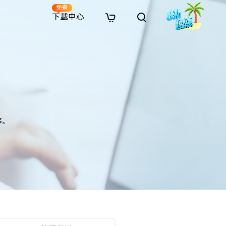
免費
下載中心
全新
解決方案
免費線上修復
解決方案
AI 圖像風格轉換
· 繞過 Win 11 升級限制
· SD 記憶卡救援
· 硬碟資料救援
· 查找重複檔案（Win）
線上影片修復
· AI 3D 可動公仔提示詞
· 硬碟對拷
· USB 隨身碟救援
· 資源回收桶救援
· 優化 Mac 速度
線上照片修復
· 電影感 AI 影像提示詞
· 擴充 C 槽
· 資料救援
· Office 檔案救援
· 釋放磁碟空間
線上檔案修復
· 動漫轉真實風格提示詞
· 將 MBR 轉換為 GPT
· 照片恢復
· 影片恢復
· 清理 Mac 儲存空間
線上音訊修復
· AI 動漫風格人像提示詞
· AI 樂高積木風格提示詞
等。