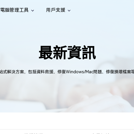
電腦管理工具
用戶支援
功能
社群媒體
修復工具
iOS 26
one 資料救援
Android 資料救援
的 iPhone/iPad 資料
救回 Android 資料
AI
南
影片修
照片修
檔案修
e File Deleter
Dll Fixer
最新資訊
tsApp 資料恢復
LINE 資料恢復
中心
除重複檔案
修復 Windows 中的所有 DLL 錯誤
復
復
復
hatsApp 資料
無需備份復原 LINE 聊天記錄
全新
訊
are Cleamio
Email Repair
音訊修
影片增
照片增
AI
AI
與解決方案
優化您的 Mac
修復損毀的 PST/OST 檔案
復
強
強
站式解決方案，包括資料救援、修復Windows/Mac問題、修復損壞檔案