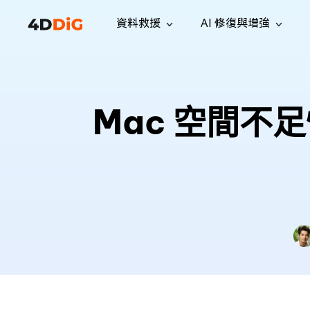
資料救援
AI 修復與增強
Windows 管理工具
支援
電腦清理工具
解決方案
iPh
Windows 資料救援
救援遺失
從 Windows 系統中恢復已刪除的檔
支援中心
用戶指
Partition Manager
Duplicat
Mac 空間不
案
Wha
指南·常見問答·聯絡我們
用戶指南
Windows 磁碟管理工具
查找並移
恢復 W
專業版
免費版
訂閱更新
相關資
Disk Copy
Tenorsh
最新更新
所有技巧
複製磁碟或分割區
徹底清理並
升級
Mac 資料救援
聯絡我們
全新
4DDiG File Repair
Windows Backup
從 macOS 系統中恢復已刪除的檔案
AI 驅動的檔案修復與增強 >>
備份電腦資料，守護檔案安全
專業版
免費版
系統修復
Windows Boot Genius
幾分鐘內修復 Windows 問題
Mac Boot Genius
免費修復 Mac 問題