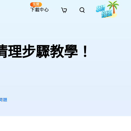
免費
下載中心
全新
解決方案
免費線上修復
解決方案
AI 圖像風格轉換
· 繞過 Win 11 升級限制
· SD 記憶卡救援
· 硬碟資料救援
· 查找重複檔案（Win）
線上影片修復
· AI 3D 可動公仔提示詞
面清理步驟教學！
· 硬碟對拷
· USB 隨身碟救援
· 資源回收桶救援
· 優化 Mac 速度
線上照片修復
· 電影感 AI 影像提示詞
· 擴充 C 槽
· 資料救援
· Office 檔案救援
· 釋放磁碟空間
線上檔案修復
· 動漫轉真實風格提示詞
· 將 MBR 轉換為 GPT
· 照片恢復
· 影片恢復
· 清理 Mac 儲存空間
線上音訊修復
· AI 動漫風格人像提示詞
· AI 樂高積木風格提示詞
 問題