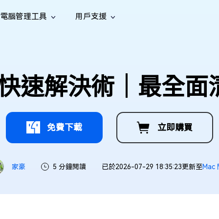
電腦管理工具
用戶支援
功能
社群媒體
修復工具
iOS 26
one 資料救援
Android 資料救援
的 iPhone/iPad 資料
救回 Android 資料
AI
南
影片修
照片修
檔案修
e File Deleter
Dll Fixer
足快速解決術｜最全
tsApp 資料恢復
LINE 資料恢復
中心
除重複檔案
修復 Windows 中的所有 DLL 錯誤
復
復
復
hatsApp 資料
無需備份復原 LINE 聊天記錄
全新
訊
are Cleamio
Email Repair
音訊修
影片增
照片增
AI
AI
與解決方案
優化您的 Mac
修復損毀的 PST/OST 檔案
復
強
強
免費下載
立即購買
家豪
5 分鐘閱讀
已於2026-07-29 18:35:23更新至
Mac