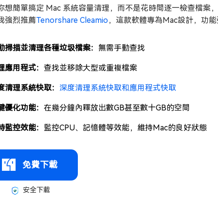
你想簡單搞定 Mac 系統容量清理，而不是花時間逐一檢查檔
我強烈推薦
Tenorshare Cleamio
，這款軟體專為Mac設計，功
動掃描並清理各種垃圾檔案：
無需手動查找
理應用程式：
查找並移除大型或重複檔案
度清理系統快取：
深度清理系統快取和應用程式快取
鍵優化功能：
在幾分鐘內釋放出數GB甚至數十GB的空間
時監控效能：
監控CPU、記憶體等效能，維持Mac的良好狀態
免費下載
安全下載