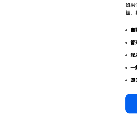
如果
裡，
自
管
深
一
即