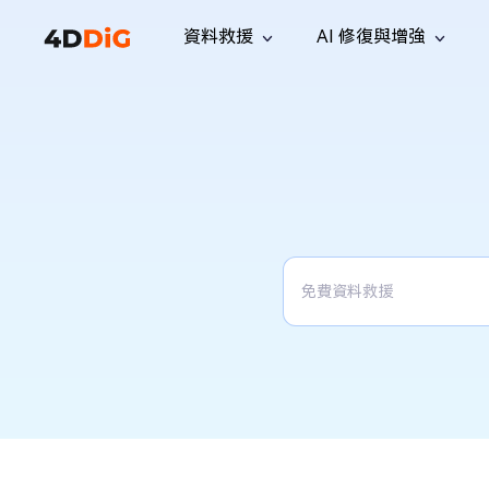
資料救援
AI 修復與增強
Windows 管理工具
支援
電腦清理工具
解決方案
iPh
Windows 資料救援
救援遺失
從 Windows 系統中恢復已刪除的檔
支援中心
用戶指
Partition Manager
Duplicat
案
Wha
指南·常見問答·聯絡我們
用戶指南
Windows 磁碟管理工具
查找並移
恢復 W
專業版
免費版
訂閱更新
相關資
Disk Copy
Tenorsh
最新更新
所有技巧
複製磁碟或分割區
徹底清理並
升級
Mac 資料救援
聯絡我們
全新
4DDiG File Repair
Windows Backup
從 macOS 系統中恢復已刪除的檔案
AI 驅動的檔案修復與增強 >>
備份電腦資料，守護檔案安全
專業版
免費版
系統修復
Windows Boot Genius
幾分鐘內修復 Windows 問題
Mac Boot Genius
免費修復 Mac 問題