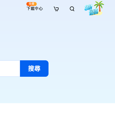
免費
下載中心
全新
解決方案
免費線上修復
解決方案
AI 圖像風格轉換
· 繞過 Win 11 升級限制
· SD 記憶卡救援
· 硬碟資料救援
· 查找重複檔案（Win）
線上影片修復
· AI 3D 可動公仔提示詞
· 硬碟對拷
· USB 隨身碟救援
· 資源回收桶救援
· 優化 Mac 速度
線上照片修復
· 電影感 AI 影像提示詞
· 擴充 C 槽
· 資料救援
· Office 檔案救援
· 釋放磁碟空間
線上檔案修復
· 動漫轉真實風格提示詞
· 將 MBR 轉換為 GPT
· 照片恢復
· 影片恢復
· 清理 Mac 儲存空間
線上音訊修復
· AI 動漫風格人像提示詞
· AI 樂高積木風格提示詞
搜尋