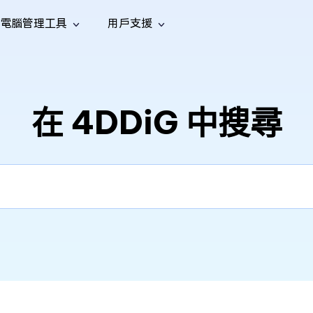
電腦管理工具
用戶支援
功能
社群媒體
修復工具
iOS 26
one 資料救援
Android 資料救援
的 iPhone/iPad 資料
救回 Android 資料
AI
南
影片修
照片修
檔案修
e File Deleter
Dll Fixer
在 4DDiG 中搜尋
tsApp 資料恢復
LINE 資料恢復
中心
除重複檔案
修復 Windows 中的所有 DLL 錯誤
復
復
復
hatsApp 資料
無需備份復原 LINE 聊天記錄
全新
訊
are Cleamio
Email Repair
音訊修
影片增
照片增
AI
AI
與解決方案
優化您的 Mac
修復損毀的 PST/OST 檔案
復
強
強