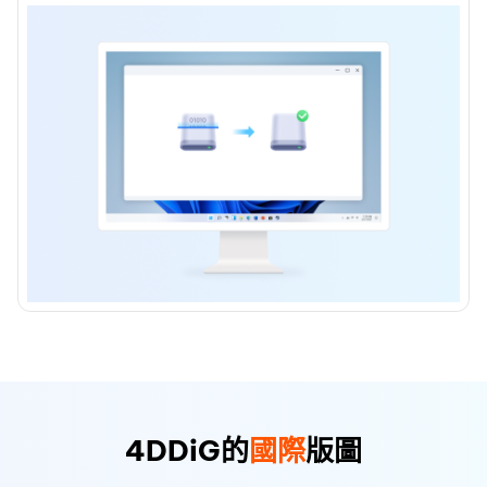
4DDiG的
國際
版圖