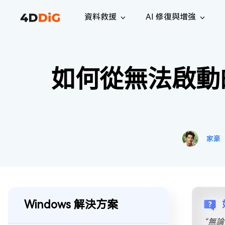
資料救援
AI 修復與增強
Windows 管理工具
支援
電腦清理工具
解決方案
iPh
Windows 資料救援
救援遺失
如何從無法啟動
從 Windows 系統中恢復已刪除的檔
支援中心
用戶指
Partition Manager
Duplicat
案
Wha
指南·常見問答·聯絡我們
用戶指南
Windows 磁碟管理工具
查找並移
恢復 W
專業版
免費版
訂閱更新
相關資
Disk Copy
Tenorsh
最新更新
所有技巧
複製磁碟或分割區
徹底清理並
升級
Mac 資料救援
聯絡我們
全新
4DDiG File Repair
Windows Backup
從 macOS 系統中恢復已刪除的檔案
家豪
AI 驅動的檔案修復與增強 >>
備份電腦資料，守護檔案安全
專業版
免費版
系統修復
Windows Boot Genius
幾分鐘內修復 Windows 問題
Windows 解決方案
Mac Boot Genius
免費修復 Mac 問題
“無