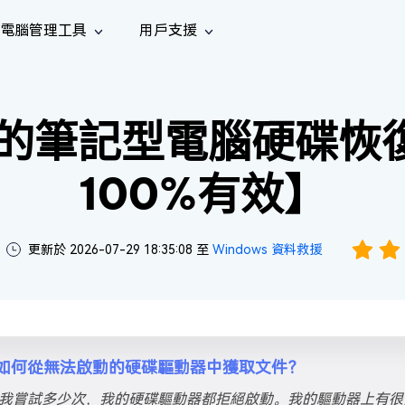
電腦管理工具
用戶支援
功能
社群媒體
修復工具
iOS 26
one 資料救援
Android 資料救援
的 iPhone/iPad 資料
救回 Android 資料
的筆記型電腦硬碟恢復
AI
南
影片修
照片修
檔案修
e File Deleter
Dll Fixer
tsApp 資料恢復
LINE 資料恢復
中心
除重複檔案
修復 Windows 中的所有 DLL 錯誤
復
復
復
hatsApp 資料
無需備份復原 LINE 聊天記錄
100%有效】
全新
訊
are Cleamio
Email Repair
音訊修
影片增
照片增
AI
AI
與解決方案
優化您的 Mac
修復損毀的 PST/OST 檔案
復
強
強
更新於 2026-07-29 18:35:08 至
Windows 資料救援
如何從無法啟動的硬碟驅動器中獲取文件？
論我嘗試多少次，我的硬碟驅動器都拒絕啟動。我的驅動器上有