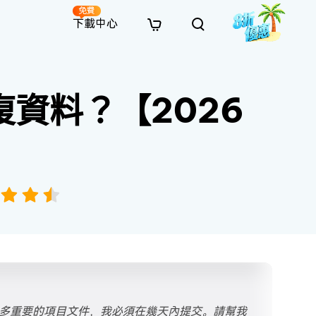
免費
下載中心
全新
解決方案
免費線上修復
解決方案
AI 圖像風格轉換
資料？【2026
· 繞過 Win 11 升級限制
· SD 記憶卡救援
· 硬碟資料救援
· 查找重複檔案（Win）
線上影片修復
· AI 3D 可動公仔提示詞
· 硬碟對拷
· USB 隨身碟救援
· 資源回收桶救援
· 優化 Mac 速度
線上照片修復
· 電影感 AI 影像提示詞
· 擴充 C 槽
· 資料救援
· Office 檔案救援
· 釋放磁碟空間
線上檔案修復
· 動漫轉真實風格提示詞
· 將 MBR 轉換為 GPT
· 照片恢復
· 影片恢復
· 清理 Mac 儲存空間
線上音訊修復
· AI 動漫風格人像提示詞
· AI 樂高積木風格提示詞
很多重要的項目文件，我必須在幾天內提交。請幫我