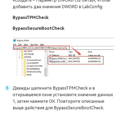
«Создать > Параметр DWORD (32 бита)», чтобы
добавить два значения DWORD в LabConfig:
BypassTPMCheck
BypassSecureBootCheck
Дважды щелкните BypassTPMCheck и в
открывшемся окне установите значение данных
1, затем нажмите ОК. Повторите описанные
выше действия для BypassSecureBootCheck.