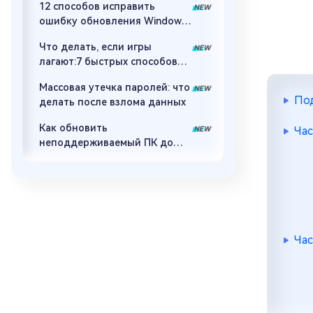
12 способов исправить
ошибку обновления Windows
с кодом 0x80073712
Что делать, если игры
лагают:7 быстрых способов
сделать игру плавной
Массовая утечка паролей: что
Под
делать после взлома данных
Как обновить
Час
неподдерживаемый ПК до
Windows 11 26H2: 5 способов
Час