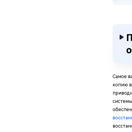
П
о
Самое в
копию в
приводи
системы
обеспеч
восстан
восстан