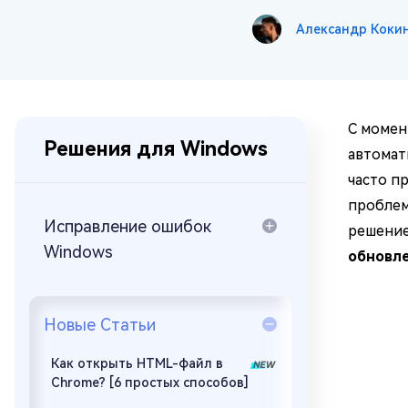
за минуты
Александр Коки
Mac Boot Genius
Устранение проблем с Mac за
минуты
С момен
Решения для Windows
автомат
часто п
проблем
Исправление ошибок
решение
Windows
обновле
Новые Статьи
Как открыть HTML-файл в
Chrome? [6 простых способов]