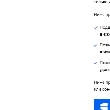
только 
Ниже пр
Подд
диско
Позв
доку
Позв
удале
Ниже пр
или обн