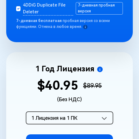
4DDiG Duplicate File
7-дневная пробная
версия
Deleter
7-дневная бесплатная
пробная версия со всеми
функциями. Отмена в любое время.
1 Год Лицензия
$40.95
$89.95
(Без НДС)
1 Лицензия на 1 ПК