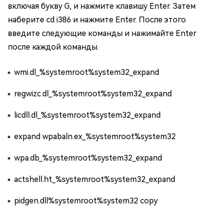
включая букву G, и нажмите клавишу Enter. Затем
наберите cd i386 и нажмите Enter. После этого
введите следующие команды и нажимайте Enter
после каждой команды.
wmi.dl_%systemroot%system32_expand
regwizc.dl_%systemroot%system32_expand
licdll.dl_%systemroot%system32_expand
expand wpabaln.ex_%systemroot%system32
wpa.db_%systemroot%system32_expand
actshell.ht_%systemroot%system32_expand
pidgen.dll%systemroot%system32 copy