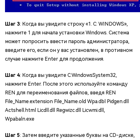
Шаг 3
: Когда вы увидите строку «1. C: WINDOWS»,
нажмите 1 для начала установки Windows. Система
может попросить ввести пароль администратора,
введите его, если он у вас установлен, в противном
случае нажмите Enter для продолжения.
Шаг 4
: Когда вы увидите C:WindowsSystem32,
нажмите Enter. После этого используйте команду
REN для переименования файлов, введя REN
File_Name.extension File_Name.old Wpa.dbl Pidgen.dll
Actshell.html Licdll.dll Regwizc.dll Licwmi.dll,
Wpabaln.exe
Шаг 5
: Затем введите указанные буквы на CD-диске,