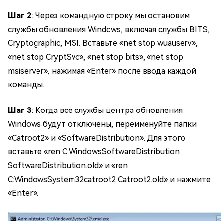
Шаг 2
: Через командную строку мы остановим
службы обновления Windows, включая службы BITS,
Cryptographic, MSI. Вставьте «net stop wuauserv»,
«net stop CryptSvc», «net stop bits», «net stop
msiserver», нажимая «Enter» после ввода каждой
команды.
Шаг 3
: Когда все службы центра обновления
Windows будут отключены, переименуйте папки
«Catroot2» и «SoftwareDistribution». Для этого
вставьте «ren C:WindowsSoftwareDistribution
SoftwareDistribution.old» и «ren
C:WindowsSystem32catroot2 Catroot2.old» и нажмите
«Enter».