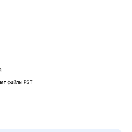
й
яет файлы PST