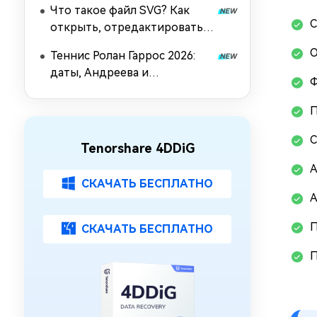
Что такое файл SVG? Как
С
открыть, отредактировать,
конвертировать и
О
Теннис Ролан Гаррос 2026:
восстановить?
даты, Андреева и
Ф
восстановление
П
С
Tenorshare 4DDiG
А
СКАЧАТЬ БЕСПЛАТНО
А
П
СКАЧАТЬ БЕСПЛАТНО
П