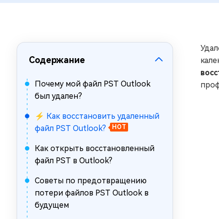
за минуты
Mac Boot Genius
Устранение проблем с Mac за
минуты
Удал
Содержание
кале
восс
Почему мой файл PST Outlook
проф
был удален?
⚡ Как восстановить удаленный
файл PST Outlook?
HOT
Как открыть восстановленный
файл PST в Outlook?
Советы по предотвращению
потери файлов PST Outlook в
будущем