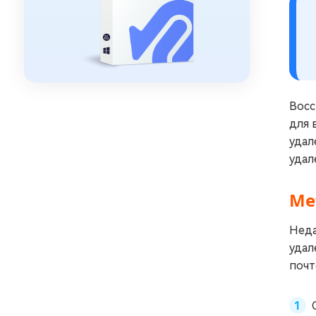
Восс
для 
удал
удал
Ме
Неда
удал
почт