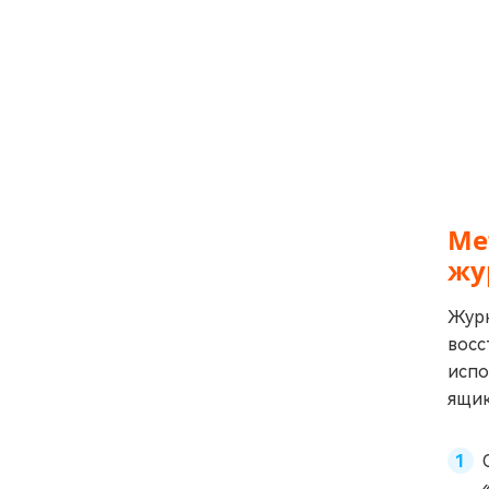
Ме
жу
Журн
восс
испо
ящик