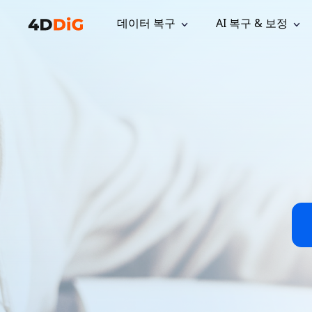
데이터 복구
AI 복구 & 보정
윈도우 관리 도구
지원
컴퓨터 정리 도구
자료
기
iPh
Windows 데이터 복구
손실된 
윈도우에서 삭제된 파일 복구
지원 센터
사용자 
Partition Manager
Duplicat
Wha
가이드, 라이선스, 문의
사용자 가
Windows용 간편 디스크 관리
중복 파일 
프로
무료
What
구독 업데이트
사용 방
Disk Copy
Tenorsh
Update
최신 업데이트
모든 팁 
디스크 또는 파티션 복제
Mac 최적
Mac 데이터 복구
macOS에서 삭제된 파일 복구
문의하기
NEW
4DDiG File Repair
Windows Backup
AI 기반 파일 복구 및 보정 >>
컴퓨터 데이터 안전 백업
프로
무료
시스템 복구
Windows Boot Genius
Windows 문제를 몇 분 내 해결
Mac Boot Genius
Mac 문제 무료 복구