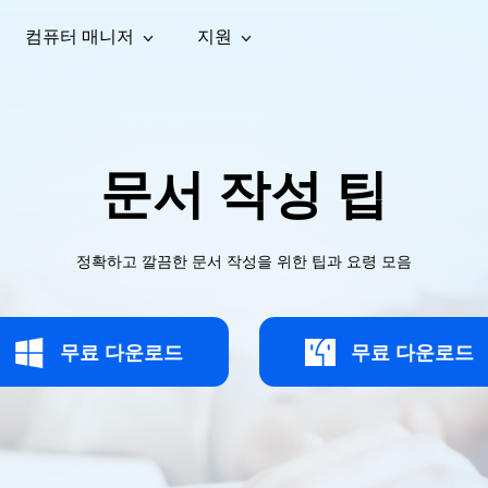
컴퓨터 매니저
지원
능
소셜 미디어
복구 도구
온라
iOS26
one 데이터 복구
Android 데이터 복구
iPhone/iPad 데이터 복구
손실된 Android 데이터 복구
AI
가이드
동영상
사진 복
문서 복
e File Deleter
Dll Fixer
문서 작성 팁
tsApp 데이터 복구
LINE 데이터 복구
이드 센터
복구
구
구
검색 및 삭제
Windows DLL 오류 수정
sApp 메시지 복구
백업 없이 LINE 채팅 복구
브랜드 리뉴얼
법 가이드
are Cleamio
Email Repair
영상 화
사진 화
오디오
& 해결 방법
화 및 정밀 클린
손상된 PST/OST 파일 복구
질 높이
질 높이
정확하고 깔끔한 문서 작성을 위한 팁과 요령 모음
AI
AI
복구
기
기
무료 다운로드
무료 다운로드