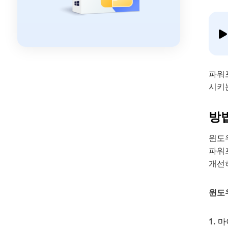
파워
시키
방
윈도
파워
개선
윈도
마