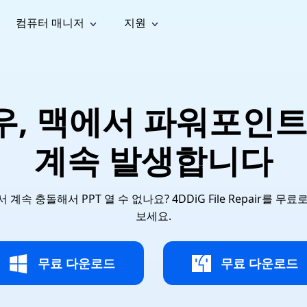
컴퓨터 매니저
지원
능
소셜 미디어
복구 도구
온라
iOS26
one 데이터 복구
Android 데이터 복구
iPhone/iPad 데이터 복구
손실된 Android 데이터 복구
AI
가이드
동영상
사진 복
문서 복
e File Deleter
Dll Fixer
우, 맥에서 파워포인트
tsApp 데이터 복구
LINE 데이터 복구
이드 센터
복구
구
구
검색 및 삭제
Windows DLL 오류 수정
sApp 메시지 복구
백업 없이 LINE 채팅 복구
브랜드 리뉴얼
법 가이드
are Cleamio
Email Repair
영상 화
사진 화
계속 발생합니다
오디오
& 해결 방법
화 및 정밀 클린
손상된 PST/OST 파일 복구
질 높이
질 높이
AI
AI
복구
기
기
속 충돌해서 PPT 열 수 없나요? 4DDiG File Repair를 
보세요.
무료 다운로드
무료 다운로드