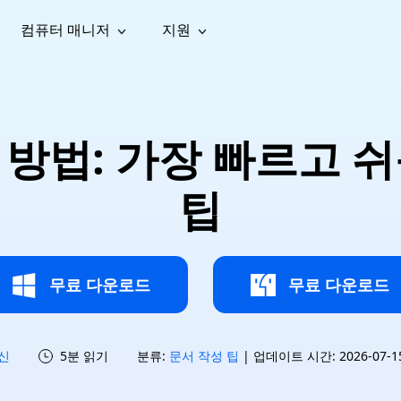
컴퓨터 매니저
지원
능
소셜 미디어
복구 도구
온라
iOS26
one 데이터 복구
Android 데이터 복구
iPhone/iPad 데이터 복구
손실된 Android 데이터 복구
AI
가이드
동영상
사진 복
문서 복
e File Deleter
Dll Fixer
 방법: 가장 빠르고 쉬
tsApp 데이터 복구
LINE 데이터 복구
이드 센터
복구
구
구
검색 및 삭제
Windows DLL 오류 수정
sApp 메시지 복구
백업 없이 LINE 채팅 복구
브랜드 리뉴얼
법 가이드
are Cleamio
Email Repair
영상 화
사진 화
팁
오디오
& 해결 방법
화 및 정밀 클린
손상된 PST/OST 파일 복구
질 높이
질 높이
AI
AI
복구
기
기
무료 다운로드
무료 다운로드
신
5분 읽기
분류:
문서 작성 팁
| 업데이트 시간: 2026-07-15 