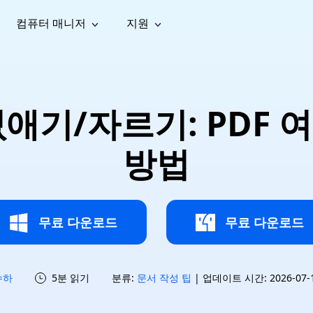
컴퓨터 매니저
지원
능
소셜 미디어
복구 도구
온라
iOS26
one 데이터 복구
Android 데이터 복구
iPhone/iPad 데이터 복구
손실된 Android 데이터 복구
AI
가이드
동영상
사진 복
문서 복
e File Deleter
Dll Fixer
없애기/자르기: PDF
tsApp 데이터 복구
LINE 데이터 복구
이드 센터
복구
구
구
검색 및 삭제
Windows DLL 오류 수정
sApp 메시지 복구
백업 없이 LINE 채팅 복구
브랜드 리뉴얼
법 가이드
are Cleamio
Email Repair
영상 화
사진 화
방법
오디오
& 해결 방법
화 및 정밀 클린
손상된 PST/OST 파일 복구
질 높이
질 높이
AI
AI
복구
기
기
무료 다운로드
무료 다운로드
수하
5분 읽기
분류:
문서 작성 팁
| 업데이트 시간: 2026-07-15