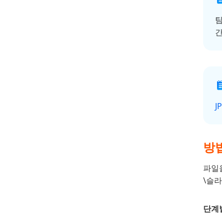
팀
간
J
방법
파일을
\슬라
단계별