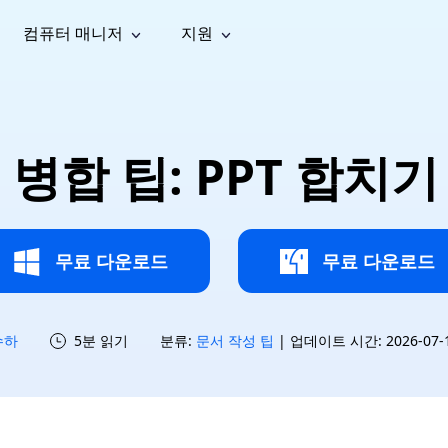
컴퓨터 매니저
지원
능
소셜 미디어
복구 도구
온라
iOS26
one 데이터 복구
Android 데이터 복구
iPhone/iPad 데이터 복구
손실된 Android 데이터 복구
AI
가이드
동영상
사진 복
문서 복
e File Deleter
Dll Fixer
PT 병합 팁: PPT 합치
tsApp 데이터 복구
LINE 데이터 복구
이드 센터
복구
구
구
검색 및 삭제
Windows DLL 오류 수정
sApp 메시지 복구
백업 없이 LINE 채팅 복구
브랜드 리뉴얼
법 가이드
are Cleamio
Email Repair
영상 화
사진 화
오디오
& 해결 방법
화 및 정밀 클린
손상된 PST/OST 파일 복구
질 높이
질 높이
AI
AI
복구
기
기
무료 다운로드
무료 다운로드
수하
5분 읽기
분류:
문서 작성 팁
| 업데이트 시간: 2026-07-15