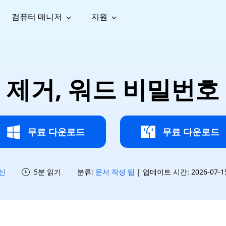
컴퓨터 매니저
지원
능
소셜 미디어
복구 도구
온라
iOS26
one 데이터 복구
Android 데이터 복구
iPhone/iPad 데이터 복구
손실된 Android 데이터 복구
AI
가이드
동영상
사진 복
문서 복
e File Deleter
Dll Fixer
 제거, 워드 비밀번호
tsApp 데이터 복구
LINE 데이터 복구
이드 센터
복구
구
구
검색 및 삭제
Windows DLL 오류 수정
sApp 메시지 복구
백업 없이 LINE 채팅 복구
브랜드 리뉴얼
법 가이드
are Cleamio
Email Repair
영상 화
사진 화
오디오
& 해결 방법
화 및 정밀 클린
손상된 PST/OST 파일 복구
질 높이
질 높이
AI
AI
복구
기
기
무료 다운로드
무료 다운로드
신
5분 읽기
분류:
문서 작성 팁
| 업데이트 시간: 2026-07-15 