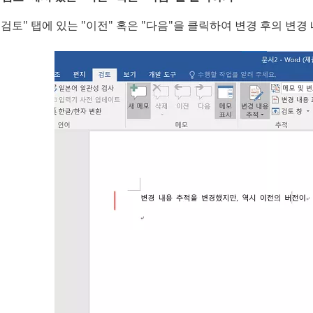
"검토" 탭에 있는 "이전" 혹은 "다음"을 클릭하여 변경 후의 변