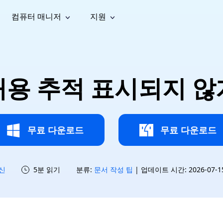
컴퓨터 매니저
지원
능
소셜 미디어
복구 도구
온라
iOS26
one 데이터 복구
Android 데이터 복구
iPhone/iPad 데이터 복구
손실된 Android 데이터 복구
AI
가이드
동영상
사진 복
문서 복
e File Deleter
Dll Fixer
내용 추적 표시되지 않
tsApp 데이터 복구
LINE 데이터 복구
이드 센터
복구
구
구
검색 및 삭제
Windows DLL 오류 수정
sApp 메시지 복구
백업 없이 LINE 채팅 복구
브랜드 리뉴얼
법 가이드
are Cleamio
Email Repair
영상 화
사진 화
오디오
& 해결 방법
화 및 정밀 클린
손상된 PST/OST 파일 복구
질 높이
질 높이
AI
AI
복구
기
기
무료 다운로드
무료 다운로드
신
5분 읽기
분류:
문서 작성 팁
| 업데이트 시간: 2026-07-15 