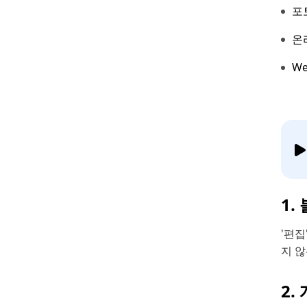
포
온라
W
1.
'편집
지 않
2.