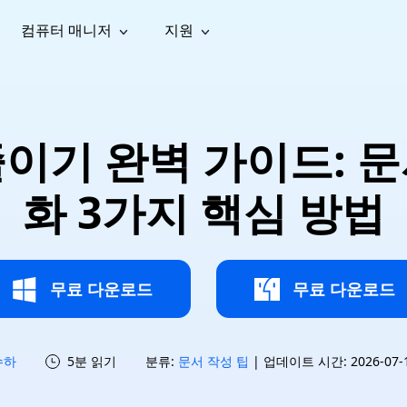
컴퓨터 매니저
지원
능
소셜 미디어
복구 도구
온라
iOS26
one 데이터 복구
Android 데이터 복구
iPhone/iPad 데이터 복구
손실된 Android 데이터 복구
AI
가이드
동영상
사진 복
문서 복
e File Deleter
Dll Fixer
이기 완벽 가이드: 
tsApp 데이터 복구
LINE 데이터 복구
이드 센터
복구
구
구
검색 및 삭제
Windows DLL 오류 수정
sApp 메시지 복구
백업 없이 LINE 채팅 복구
브랜드 리뉴얼
법 가이드
are Cleamio
Email Repair
영상 화
사진 화
화 3가지 핵심 방법
오디오
& 해결 방법
화 및 정밀 클린
손상된 PST/OST 파일 복구
질 높이
질 높이
AI
AI
복구
기
기
무료 다운로드
무료 다운로드
수하
5분 읽기
분류:
문서 작성 팁
| 업데이트 시간: 2026-07-15