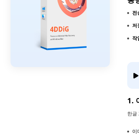
전
저
작
1.
한글 
이미