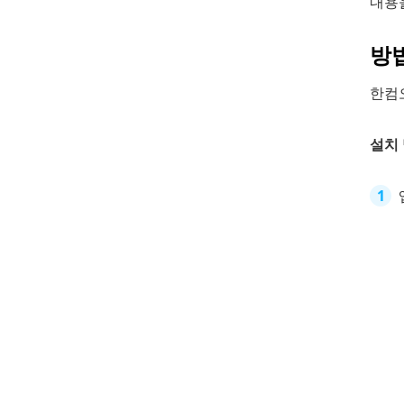
내용
방
한컴
설치 