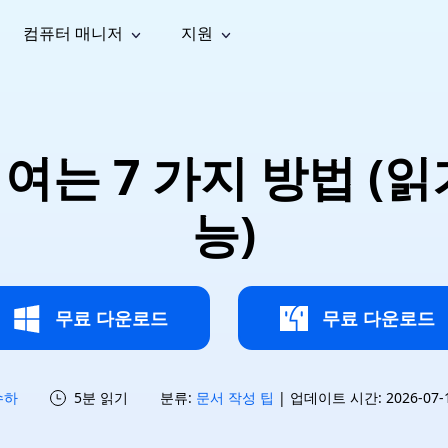
컴퓨터 매니저
지원
능
소셜 미디어
복구 도구
온라
iOS26
one 데이터 복구
Android 데이터 복구
iPhone/iPad 데이터 복구
손실된 Android 데이터 복구
AI
가이드
동영상
사진 복
문서 복
e File Deleter
Dll Fixer
여는 7 가지 방법 (읽
tsApp 데이터 복구
LINE 데이터 복구
이드 센터
복구
구
구
검색 및 삭제
Windows DLL 오류 수정
sApp 메시지 복구
백업 없이 LINE 채팅 복구
브랜드 리뉴얼
법 가이드
are Cleamio
Email Repair
영상 화
사진 화
능)
오디오
& 해결 방법
화 및 정밀 클린
손상된 PST/OST 파일 복구
질 높이
질 높이
AI
AI
복구
기
기
무료 다운로드
무료 다운로드
수하
5분 읽기
분류:
문서 작성 팁
| 업데이트 시간: 2026-07-15