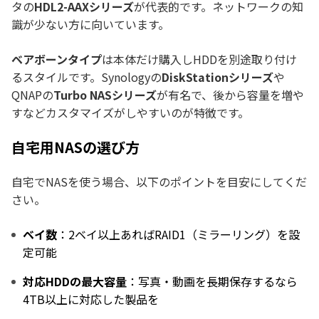
タの
HDL2-AAXシリーズ
が代表的です。ネットワークの知
識が少ない方に向いています。
ベアボーンタイプ
は本体だけ購入しHDDを別途取り付け
るスタイルです。Synologyの
DiskStationシリーズ
や
QNAPの
Turbo NASシリーズ
が有名で、後から容量を増や
すなどカスタマイズがしやすいのが特徴です。
自宅用NASの選び方
自宅でNASを使う場合、以下のポイントを目安にしてくだ
さい。
ベイ数
：2ベイ以上あればRAID1（ミラーリング）を設
定可能
対応HDDの最大容量
：写真・動画を長期保存するなら
4TB以上に対応した製品を