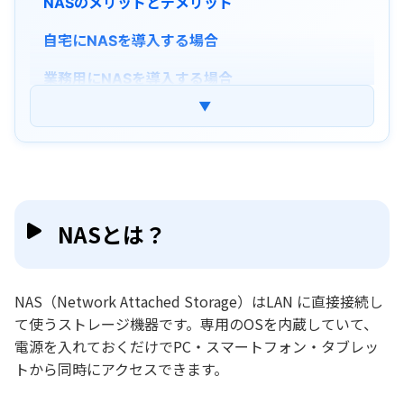
NASのメリットとデメリット
自宅にNASを導入する場合
業務用にNASを導入する場合
▼
NASの接続・設定方法
NASの基本的な接続方法
スマホやタブレットからNASにアクセスするには
バッファローのNASにうまく接続できない場合のチェ
ック項目
NASとは？
【追加】NASデータ復旧｜自分でできる復旧ソフ
トおすすめ
NAS（Network Attached Storage）はLAN に直接接続し
NASに関するよくある質問
て使うストレージ機器です。専用のOSを内蔵していて、
まとめ
電源を入れておくだけでPC・スマートフォン・タブレッ
トから同時にアクセスできます。