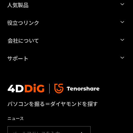
人気製品
Windows データ復元
役立つリンク
Mac データ復元
記事一覧
会社について
ファイル修復
HDDデータ復元
会社概要
パーティション管理ツール
サポート
SDカード復元
ビジネス
重複ファイル削除ツール
サポートセンター
USBデータ復元
プライバシー
DLLエラー修復ツール
お問い合わせ
動画修復
利用規約
Windowsバックアップツール
ダウンロードセンター
パーティション管理
パソコンを掘る＝ダイヤモンドを探す
クッキーポリシー（更新）
ストア
ゴミ箱復元
ニュース
製品ガイド